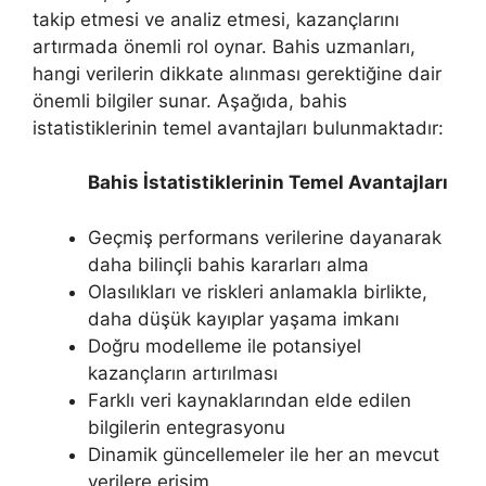
takip etmesi ve analiz etmesi, kazançlarını
artırmada önemli rol oynar. Bahis uzmanları,
hangi verilerin dikkate alınması gerektiğine dair
önemli bilgiler sunar. Aşağıda, bahis
istatistiklerinin temel avantajları bulunmaktadır:
Bahis İstatistiklerinin Temel Avantajları
Geçmiş performans verilerine dayanarak
daha bilinçli bahis kararları alma
Olasılıkları ve riskleri anlamakla birlikte,
daha düşük kayıplar yaşama imkanı
Doğru modelleme ile potansiyel
kazançların artırılması
Farklı veri kaynaklarından elde edilen
bilgilerin entegrasyonu
Dinamik güncellemeler ile her an mevcut
verilere erişim