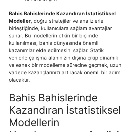
Bahis Bahislerinde Kazandıran İstatistiksel
Modeller
, doğru stratejiler ve analizlerle
birleştiğinde, kullanıcılara sağlam avantajlar
sunar. Bu modellerin etkin bir biçimde
kullanılması, bahis dünyasında önemli
kazanımlar elde edilmesini sağlar. Statik
verilerle çalışma alanınızın dışına çıkıp dinamik
ve esnek bir modelleme sürecine geçmek, uzun
vadede kazançlarınızı artıracak önemli bir adım
olacaktır.
Bahis Bahislerinde
Kazandıran İstatistiksel
Modellerin