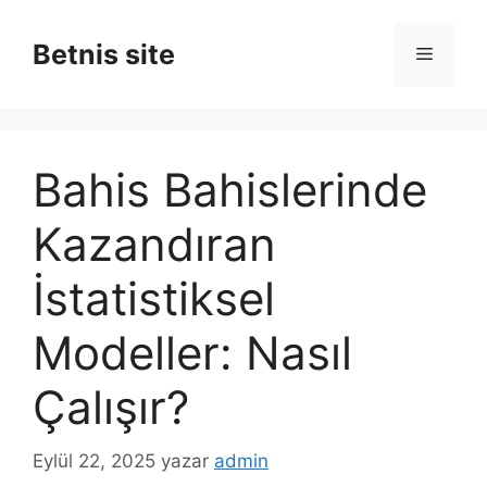
İçeriğe
atla
Betnis site
Menü
Bahis Bahislerinde
Kazandıran
İstatistiksel
Modeller: Nasıl
Çalışır?
Eylül 22, 2025
yazar
admin