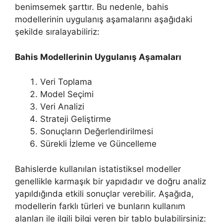
benimsemek şarttır. Bu nedenle, bahis
modellerinin uygulanış aşamalarını aşağıdaki
şekilde sıralayabiliriz:
Bahis Modellerinin Uygulanış Aşamaları
Veri Toplama
Model Seçimi
Veri Analizi
Strateji Geliştirme
Sonuçların Değerlendirilmesi
Sürekli İzleme ve Güncelleme
Bahislerde kullanılan istatistiksel modeller
genellikle karmaşık bir yapıdadır ve doğru analiz
yapıldığında etkili sonuçlar verebilir. Aşağıda,
modellerin farklı türleri ve bunların kullanım
alanları ile ilgili bilgi veren bir tablo bulabilirsiniz: