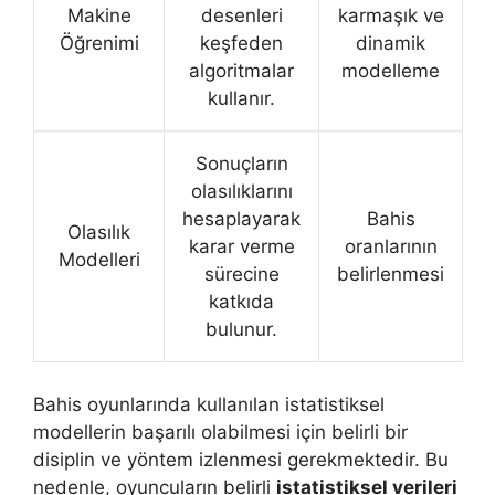
Makine
desenleri
karmaşık ve
Öğrenimi
keşfeden
dinamik
algoritmalar
modelleme
kullanır.
Sonuçların
olasılıklarını
hesaplayarak
Bahis
Olasılık
karar verme
oranlarının
Modelleri
sürecine
belirlenmesi
katkıda
bulunur.
Bahis oyunlarında kullanılan istatistiksel
modellerin başarılı olabilmesi için belirli bir
disiplin ve yöntem izlenmesi gerekmektedir. Bu
nedenle, oyuncuların belirli
istatistiksel verileri