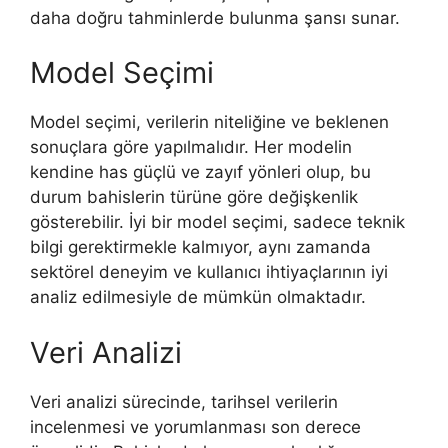
daha doğru tahminlerde bulunma şansı sunar.
Model Seçimi
Model seçimi, verilerin niteliğine ve beklenen
sonuçlara göre yapılmalıdır. Her modelin
kendine has güçlü ve zayıf yönleri olup, bu
durum bahislerin türüne göre değişkenlik
gösterebilir. İyi bir model seçimi, sadece teknik
bilgi gerektirmekle kalmıyor, aynı zamanda
sektörel deneyim ve kullanıcı ihtiyaçlarının iyi
analiz edilmesiyle de mümkün olmaktadır.
Veri Analizi
Veri analizi sürecinde, tarihsel verilerin
incelenmesi ve yorumlanması son derece