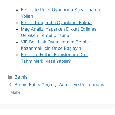
Betnis'te Rulet Oyununda Kazanmanın
Yolları
Betnis Pragmatic Oyunlarını Bulma
Maç Analizi Yaparken Dikkat Edilmesi
Gereken Temel Unsurlar
VIP Bell Link Oyna Hemen Betnis:
Kazanmak İçin Önce Başlayın
Betnis’te Futbol Bahislerinde Gol
Tahminleri: Nasıl Yapılır?
Kategoriler
Betnis
Betnis Bahis Geçmişi Analizi ve Performans
Takibi