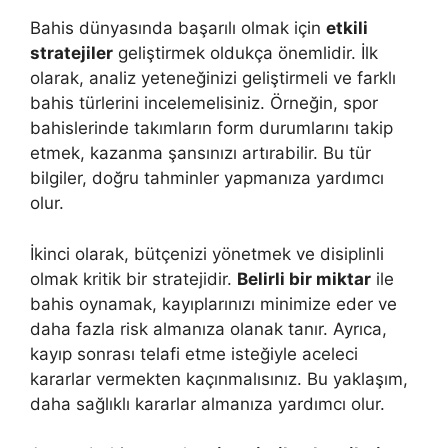
Bahis dünyasında başarılı olmak için
etkili
stratejiler
geliştirmek oldukça önemlidir. İlk
olarak, analiz yeteneğinizi geliştirmeli ve farklı
bahis türlerini incelemelisiniz. Örneğin, spor
bahislerinde takımların form durumlarını takip
etmek, kazanma şansınızı artırabilir. Bu tür
bilgiler, doğru tahminler yapmanıza yardımcı
olur.
İkinci olarak, bütçenizi yönetmek ve disiplinli
olmak kritik bir stratejidir.
Belirli bir miktar
ile
bahis oynamak, kayıplarınızı minimize eder ve
daha fazla risk almanıza olanak tanır. Ayrıca,
kayıp sonrası telafi etme isteğiyle aceleci
kararlar vermekten kaçınmalısınız. Bu yaklaşım,
daha sağlıklı kararlar almanıza yardımcı olur.