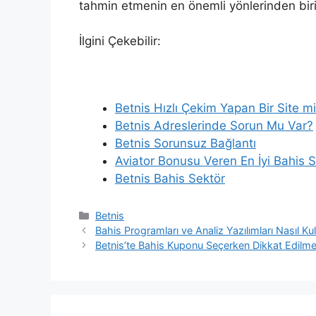
tahmin etmenin en önemli yönlerinden biri
İlgini Çekebilir:
Betnis Hızlı Çekim Yapan Bir Site m
Betnis Adreslerinde Sorun Mu Var?
Betnis Sorunsuz Bağlantı
Aviator Bonusu Veren En İyi Bahis Si
Betnis Bahis Sektör
Kategoriler
Betnis
Bahis Programları ve Analiz Yazılımları Nasıl Kul
Betnis’te Bahis Kuponu Seçerken Dikkat Edilmes