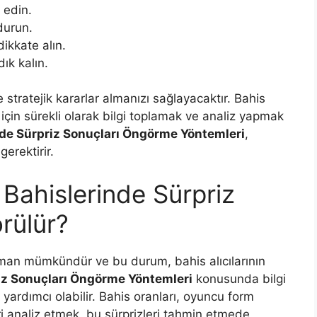
 edin.
durun.
ikkate alın.
ık kalın.
e stratejik kararlar almanızı sağlayacaktır. Bahis
in sürekli olarak bilgi toplamak ve analiz yapmak
nde Sürpriz Sonuçları Öngörme Yöntemleri
,
gerektirir.
 Bahislerinde Sürpriz
rülür?
man mümkündür ve bu durum, bahis alıcılarının
iz Sonuçları Öngörme Yöntemleri
konusunda bilgi
 yardımcı olabilir. Bahis oranları, oyuncu form
eri analiz etmek, bu sürprizleri tahmin etmede