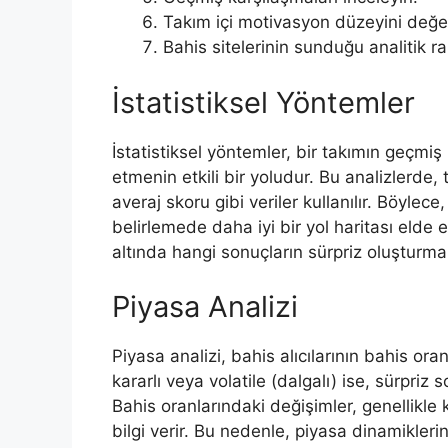
Takım içi motivasyon düzeyini değer
Bahis sitelerinin sunduğu analitik r
İstatistiksel Yöntemler
İstatistiksel yöntemler, bir takımın geçm
etmenin etkili bir yoludur. Bu analizlerde, 
averaj skoru gibi veriler kullanılır. Böylece
belirlemede daha iyi bir yol haritası elde ed
altında hangi sonuçların sürpriz oluşturma
Piyasa Analizi
Piyasa analizi, bahis alıcılarının bahis or
kararlı veya volatile (dalgalı) ise, sürpriz
Bahis oranlarındaki değişimler, genellikle 
bilgi verir. Bu nedenle, piyasa dinamikler