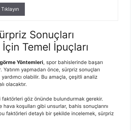
Tıklayın
ürpriz Sonuçları
çin Temel İpuçları
ngörme Yöntemleri
, spor bahislerinde başarı
r. Yatırım yapmadan önce, sürpriz sonuçları
yardımcı olabilir. Bu amaçla, çeşitli analiz
ı olacaktır.
i faktörleri göz önünde bulundurmak gerekir.
hava koşulları gibi unsurlar, bahis sonuçlarını
u faktörleri detaylı bir şekilde incelemek, sürpriz