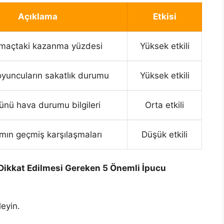
Açıklama
Etkisi
maçtaki kazanma yüzdesi
Yüksek etkili
yuncuların sakatlık durumu
Yüksek etkili
nü hava durumu bilgileri
Orta etkili
kımın geçmiş karşılaşmaları
Düşük etkili
 Dikkat Edilmesi Gereken 5 Önemli İpucu
leyin.