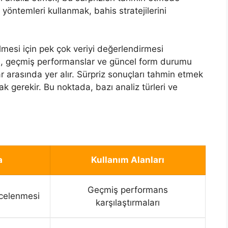
 yöntemleri kullanmak, bahis stratejilerini
ilmesi için pek çok veriyi değerlendirmesi
leri, geçmiş performanslar ve güncel form durumu
ar arasında yer alır. Sürpriz sonuçları tahmin etmek
mak gerekir. Bu noktada, bazı analiz türleri ve
a
Kullanım Alanları
Geçmiş performans
ncelenmesi
karşılaştırmaları