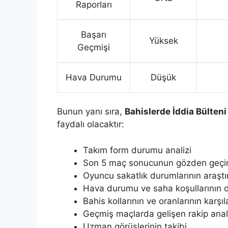
Raporları
Başarı
Yüksek
Geçmişi
Hava Durumu
Düşük
Bunun yanı sıra,
Bahislerde İddia Bülteni
faydalı olacaktır:
Takım form durumu analizi
Son 5 maç sonucunun gözden geçir
Oyuncu sakatlık durumlarının araştı
Hava durumu ve saha koşullarının d
Bahis kollarının ve oranlarının karşıl
Geçmiş maçlarda gelişen rakip anal
Uzman görüşlerinin takibi