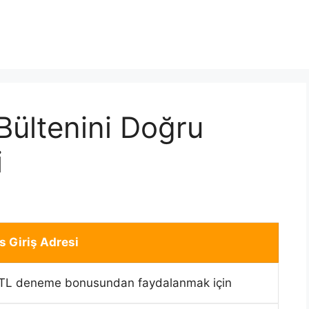
Bültenini Doğru
i
s Giriş Adresi
00 TL deneme bonusundan faydalanmak için