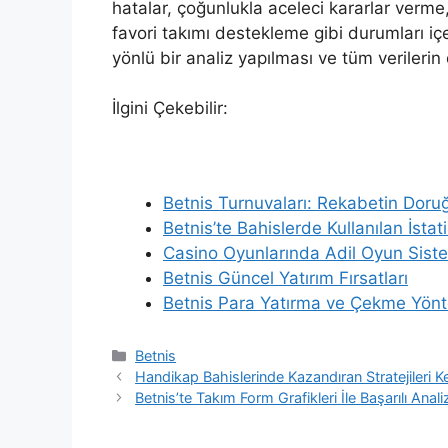
hatalar, çoğunlukla aceleci kararlar ver
favori takımı destekleme gibi durumları içe
yönlü bir analiz yapılması ve tüm verilerin 
İlgini Çekebilir:
Betnis Turnuvaları: Rekabetin Doruğa
Betnis’te Bahislerde Kullanılan İstati
Casino Oyunlarında Adil Oyun Sist
Betnis Güncel Yatırım Fırsatları
Betnis Para Yatırma ve Çekme Yönte
Kategoriler
Betnis
Handikap Bahislerinde Kazandıran Stratejileri K
Betnis’te Takım Form Grafikleri İle Başarılı Ana