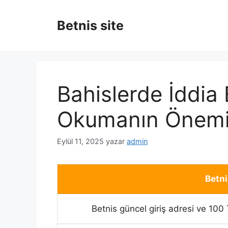
İçeriğe
atla
Betnis site
Bahislerde İddia 
Okumanın Önem
Eylül 11, 2025
yazar
admin
Betni
Betnis güncel giriş adresi ve 1