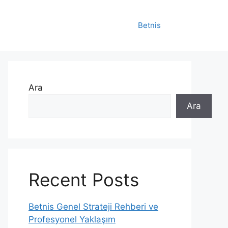
Betnis
Ara
Ara
Recent Posts
Betnis Genel Strateji Rehberi ve
Profesyonel Yaklaşım