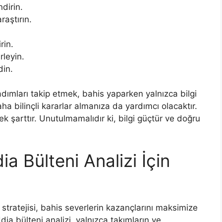
dirin.
raştırın.
rin.
rleyin.
din.
dımları takip etmek, bahis yaparken yalnızca bilgi
bilinçli kararlar almanıza da yardımcı olacaktır.
ek şarttır. Unutulmamalıdır ki, bilgi güçtür ve doğru
a Bülteni Analizi İçin
stratejisi, bahis severlerin kazançlarını maksimize
ia bülteni analizi, yalnızca takımların ve