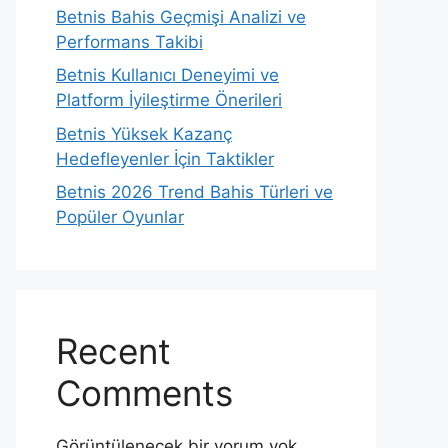
Betnis Bahis Geçmişi Analizi ve
Performans Takibi
Betnis Kullanıcı Deneyimi ve
Platform İyileştirme Önerileri
Betnis Yüksek Kazanç
Hedefleyenler İçin Taktikler
Betnis 2026 Trend Bahis Türleri ve
Popüler Oyunlar
Recent
Comments
Görüntülenecek bir yorum yok.