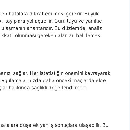
ilen hatalara dikkat edilmesi gerekir. Büyük
 kayıplara yol açabilir. Gürültüyü ve yanıltıcı
ye ulaşmanın anahtarıdır. Bu düzlemde, analiz
 dikkatli olunması gereken alanları belirlemek
lmanızı sağlar. Her istatistiğin önemini kavrayarak,
. Uygulamalarınızda daha önceki maçlarda elde
çlar hakkında sağlıklı değerlendirmeler
hatalara düşerek yanlış sonuçlara ulaşabilir. Bu