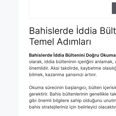
Bahislerde İddia Bü
Temel Adımları
Bahislerde İddia Bültenini Doğru Okuma
olarak, iddia bülteninin içeriğini anlamak
önemlidir. Aksi takdirde, kaybetme olasıl
bilmek, kazanma şansınızı artırır.
Okuma sürecinin başlangıcı, bülten içerisind
gerektirir. Bahis bültenlerinin genellikle t
gibi önemli bilgilere sahip olduğunu unutma
bahis stratejileriniz için belirleyici olacaktır