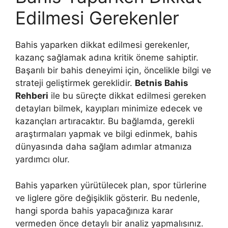
Edilmesi Gerekenler
Bahis yaparken dikkat edilmesi gerekenler,
kazanç sağlamak adına kritik öneme sahiptir.
Başarılı bir bahis deneyimi için, öncelikle bilgi ve
strateji geliştirmek gereklidir.
Betnis Bahis
Rehberi
ile bu süreçte dikkat edilmesi gereken
detayları bilmek, kayıpları minimize edecek ve
kazançları artıracaktır. Bu bağlamda, gerekli
araştırmaları yapmak ve bilgi edinmek, bahis
dünyasında daha sağlam adımlar atmanıza
yardımcı olur.
Bahis yaparken yürütülecek plan, spor türlerine
ve liglere göre değişiklik gösterir. Bu nedenle,
hangi sporda bahis yapacağınıza karar
vermeden önce detaylı bir analiz yapmalısınız.