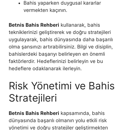
Bahis yaparken duygusal kararlar
vermekten kaçının.
Betnis Bahis Rehberi
kullanarak, bahis
tekniklerinizi geliştirerek ve doğru stratejileri
uygulayarak, bahis dünyasında daha başarılı
olma şansınızı artırabilirsiniz. Bilgi ve disiplin,
bahislerdeki başarıyı belirleyen en önemli
faktörlerdir. Hedeflerinizi belirleyin ve bu
hedeflere odaklanarak ilerleyin.
Risk Yönetimi ve Bahis
Stratejileri
Betnis Bahis Rehberi
kapsamında, bahis
dünyasında başarılı olmanın yolu etkili risk
yönetimi ve doğru stratejiler geliştirmekten