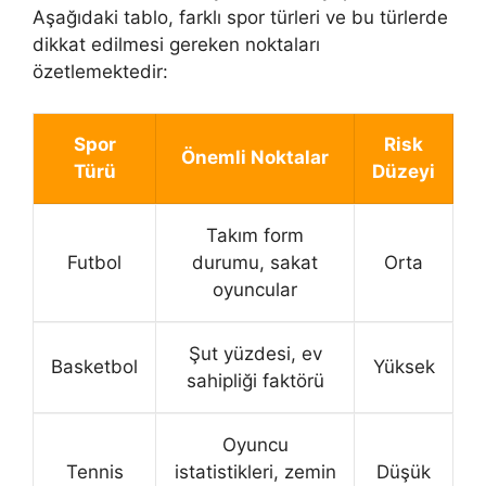
Aşağıdaki tablo, farklı spor türleri ve bu türlerde
dikkat edilmesi gereken noktaları
özetlemektedir:
Spor
Risk
Önemli Noktalar
Türü
Düzeyi
Takım form
Futbol
durumu, sakat
Orta
oyuncular
Şut yüzdesi, ev
Basketbol
Yüksek
sahipliği faktörü
Oyuncu
Tennis
istatistikleri, zemin
Düşük