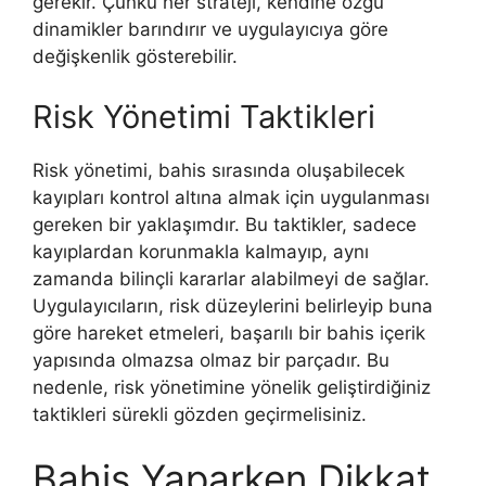
gerekir. Çünkü her strateji, kendine özgü
dinamikler barındırır ve uygulayıcıya göre
değişkenlik gösterebilir.
Risk Yönetimi Taktikleri
Risk yönetimi, bahis sırasında oluşabilecek
kayıpları kontrol altına almak için uygulanması
gereken bir yaklaşımdır. Bu taktikler, sadece
kayıplardan korunmakla kalmayıp, aynı
zamanda bilinçli kararlar alabilmeyi de sağlar.
Uygulayıcıların, risk düzeylerini belirleyip buna
göre hareket etmeleri, başarılı bir bahis içerik
yapısında olmazsa olmaz bir parçadır. Bu
nedenle, risk yönetimine yönelik geliştirdiğiniz
taktikleri sürekli gözden geçirmelisiniz.
Bahis Yaparken Dikkat