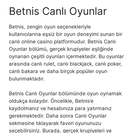
Betnis Canlı Oyunlar
Betnis, zengin oyun seçenekleriyle
kullanıcılarına eşsiz bir oyun deneyimi sunan bir
canlı online casino platformudur. Betnis Canlı
Oyunlar bölümü, gerçek krupiyeler eşliğinde
oynanan çeşitli oyunları içermektedir. Bu oyunlar
arasında canlı rulet, canlı blackjack, canlı poker,
canlı bakara ve daha birçok popüler oyun
bulunmaktadır.
Betnis Canlı Oyunlar bölümünde oyun oynamak
oldukça kolaydır. Öncelikle, Betnis’e
kaydolmanız ve hesabınıza para yatırmanız
gerekmektedir. Daha sonra Canlı Oyunlar
sekmesine tıklayarak favori oyununuzu
seçebilirsiniz. Burada, gerçek krupiyeleri ve