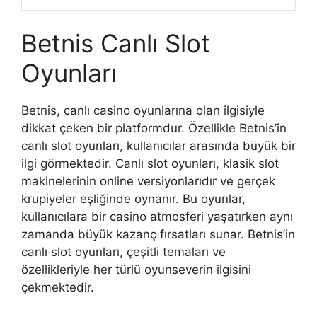
Betnis Canlı Slot
Oyunları
Betnis, canlı casino oyunlarına olan ilgisiyle
dikkat çeken bir platformdur. Özellikle Betnis’in
canlı slot oyunları, kullanıcılar arasında büyük bir
ilgi görmektedir. Canlı slot oyunları, klasik slot
makinelerinin online versiyonlarıdır ve gerçek
krupiyeler eşliğinde oynanır. Bu oyunlar,
kullanıcılara bir casino atmosferi yaşatırken aynı
zamanda büyük kazanç fırsatları sunar. Betnis’in
canlı slot oyunları, çeşitli temaları ve
özellikleriyle her türlü oyunseverin ilgisini
çekmektedir.