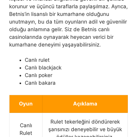
korunur ve üçüncü taraflarla paylaşılmaz. Ayrıca,
Betnis’in lisanslı bir kumarhane olduğunu
unutmayın, bu da tüm oyunların adil ve güvenilir
olduğu anlamına gelir. Siz de Betnis canlı
casinolarında oynayarak heyecan verici bir
kumarhane deneyimi yaşayabilirsiniz.
Canlı rulet
Canlı blackjack
Canlı poker
Canlı bakara
Oyun
Açıklama
Rulet tekerleğini döndürerek
Canlı
şansınızı deneyebilir ve büyük
Rulet
ödüller kazanabilirsiniz.