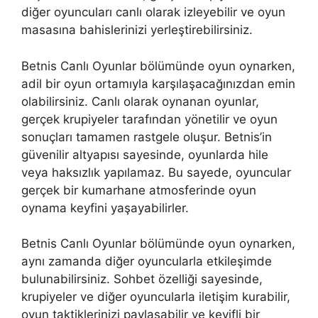
diğer oyuncuları canlı olarak izleyebilir ve oyun
masasına bahislerinizi yerleştirebilirsiniz.
Betnis Canlı Oyunlar bölümünde oyun oynarken,
adil bir oyun ortamıyla karşılaşacağınızdan emin
olabilirsiniz. Canlı olarak oynanan oyunlar,
gerçek krupiyeler tarafından yönetilir ve oyun
sonuçları tamamen rastgele oluşur. Betnis’in
güvenilir altyapısı sayesinde, oyunlarda hile
veya haksızlık yapılamaz. Bu sayede, oyuncular
gerçek bir kumarhane atmosferinde oyun
oynama keyfini yaşayabilirler.
Betnis Canlı Oyunlar bölümünde oyun oynarken,
aynı zamanda diğer oyuncularla etkileşimde
bulunabilirsiniz. Sohbet özelliği sayesinde,
krupiyeler ve diğer oyuncularla iletişim kurabilir,
oyun taktiklerinizi paylaşabilir ve keyifli bir