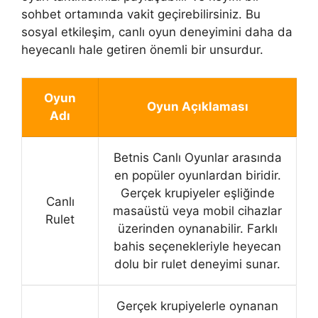
sohbet ortamında vakit geçirebilirsiniz. Bu
sosyal etkileşim, canlı oyun deneyimini daha da
heyecanlı hale getiren önemli bir unsurdur.
Oyun
Oyun Açıklaması
Adı
Betnis Canlı Oyunlar arasında
en popüler oyunlardan biridir.
Gerçek krupiyeler eşliğinde
Canlı
masaüstü veya mobil cihazlar
Rulet
üzerinden oynanabilir. Farklı
bahis seçenekleriyle heyecan
dolu bir rulet deneyimi sunar.
Gerçek krupiyelerle oynanan