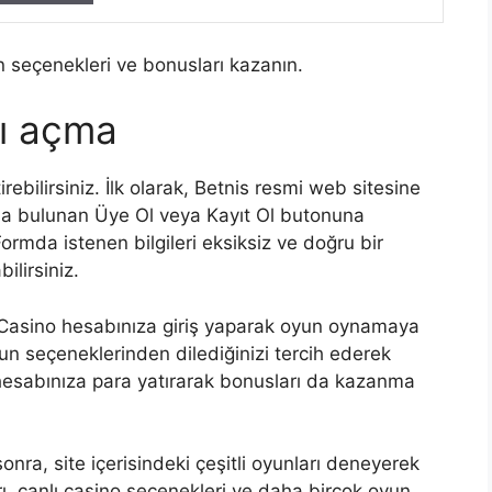
n seçenekleri ve bonusları kazanın.
bı açma
rebilirsiniz. İlk olarak, Betnis resmi web sitesine
da bulunan Üye Ol veya Kayıt Ol butonuna
ormda istenen bilgileri eksiksiz ve doğru bir
ilirsiniz.
 Casino hesabınıza giriş yaparak oyun oynamaya
un seçeneklerinden dilediğinizi tercih ederek
 hesabınıza para yatırarak bonusları da kazanma
nra, site içerisindeki çeşitli oyunları deneyerek
arı, canlı casino seçenekleri ve daha birçok oyun