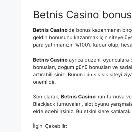
Betnis Casino bonus
Betnis Casino
‘da bonus kazanmanın birçok
geldin bonusunu kazanmak için siteye üye
para yatırmanızın %100’ü kadar olup, hesa
Betnis Casino
ayrıca düzenli oyunculara ö
bonusları, doğum günü bonusları ve sadakat
artırabilirsiniz. Bunun için sık sık siteyi
önemlidir.
Son olarak,
Betnis Casino
‘nun turnuva ve 
Blackjack turnuvaları, slot oyunu yarışma
elde edebilirsiniz. Bu etkinliklere katılar
İlgini Çekebilir: