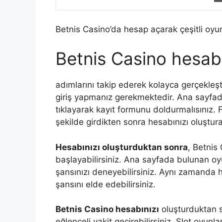
Betnis Casino’da hesap açarak çeşitli oyu
Betnis Casino hesa
adımlarını takip ederek kolayca gerçekleşti
giriş yapmanız gerekmektedir. Ana sayfa
tıklayarak kayıt formunu doldurmalısınız. F
şekilde girdikten sonra hesabınızı oluşturab
Hesabınızı oluşturduktan sonra
, Betnis
başlayabilirsiniz. Ana sayfada bulunan oy
şansınızı deneyebilirsiniz. Aynı zamanda
şansını elde edebilirsiniz.
Betnis Casino hesabınızı
oluşturduktan so
eğlenceli vakit geçirebilirsiniz. Slot oyunl