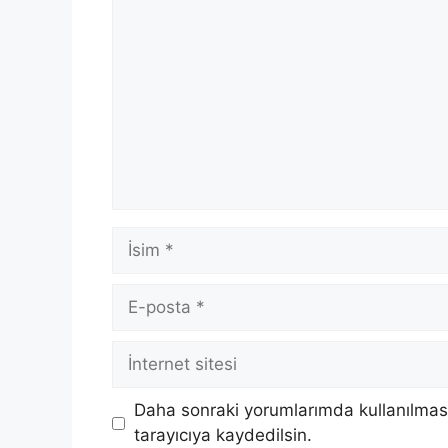
İsim
E-
posta
İnternet
sitesi
Daha sonraki yorumlarımda kullanılması
tarayıcıya kaydedilsin.