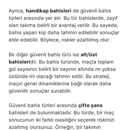
Ayrıca,
handikap bahisleri
de güvenli bahis
türleri arasında yer alır. Bu tür bahislerde, zayıf
olan takıma belirli bir avantaj verilir. Bu sayede,
bahis yapan kişi daha tahmin edilebilir sonuçlar
elde edebilir. Böylece, riskler azaltılmış olur.
Bir diğer güvenli bahis türü ise
alt/üst
bahisleri
dir. Bu bahis türünde, maçta toplam
gol sayısının belirli bir sayının altında mı yoksa
üstünde mi olacağı tahmin edilir. Bu strateji,
maçın genel dinamiklerine bağlı olarak daha
güvenilir sonuçlar sunabilir.
Güvenli bahis türleri arasında
çifte şans
bahisleri de bulunmaktadır. Bu türde, bir maç
sonucunun iki farklı olasılığını seçerek riskinizi
azaltmış olursunuz. Örneğin, bir takımın