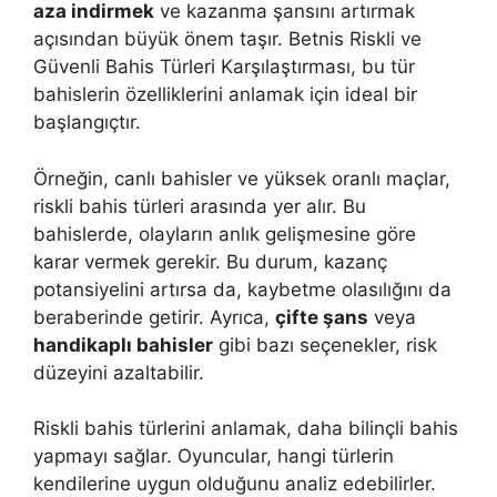
aza indirmek
ve kazanma şansını artırmak
açısından büyük önem taşır. Betnis Riskli ve
Güvenli Bahis Türleri Karşılaştırması, bu tür
bahislerin özelliklerini anlamak için ideal bir
başlangıçtır.
Örneğin, canlı bahisler ve yüksek oranlı maçlar,
riskli bahis türleri arasında yer alır. Bu
bahislerde, olayların anlık gelişmesine göre
karar vermek gerekir. Bu durum, kazanç
potansiyelini artırsa da, kaybetme olasılığını da
beraberinde getirir. Ayrıca,
çifte şans
veya
handikaplı bahisler
gibi bazı seçenekler, risk
düzeyini azaltabilir.
Riskli bahis türlerini anlamak, daha bilinçli bahis
yapmayı sağlar. Oyuncular, hangi türlerin
kendilerine uygun olduğunu analiz edebilirler.