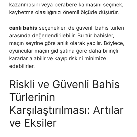
kazanmasını veya berabere kalmasını seçmek,
kaybetme olasılığınızı önemli ölçüde düşürür.
canlı bahis
seçenekleri de güvenli bahis türleri
arasında değerlendirilebilir. Bu tür bahisler,
maçın seyrine göre anlık olarak yapılır. Böylece,
oyuncular maçın gidişatına göre daha bilinçli
kararlar alabilir ve kayıp riskini minimize
edebilirler.
Riskli ve Güvenli Bahis
Türlerinin
Karşılaştırılması: Artılar
ve Eksiler