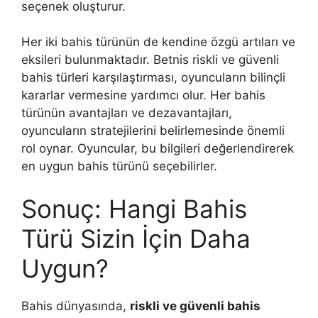
seçenek oluşturur.
Her iki bahis türünün de kendine özgü artıları ve
eksileri bulunmaktadır. Betnis riskli ve güvenli
bahis türleri karşılaştırması, oyuncuların bilinçli
kararlar vermesine yardımcı olur. Her bahis
türünün avantajları ve dezavantajları,
oyuncuların stratejilerini belirlemesinde önemli
rol oynar. Oyuncular, bu bilgileri değerlendirerek
en uygun bahis türünü seçebilirler.
Sonuç: Hangi Bahis
Türü Sizin İçin Daha
Uygun?
Bahis dünyasında,
riskli ve güvenli bahis