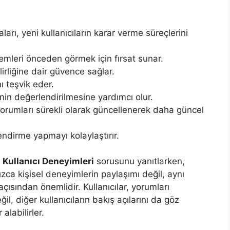
ları, yeni kullanıcıların karar verme süreçlerini
emleri önceden görmek için fırsat sunar.
irliğine dair güvence sağlar.
ı teşvik eder.
inin değerlendirilmesine yardımcı olur.
 yorumları sürekli olarak güncellenerek daha güncel
lendirme yapmayı kolaylaştırır.
? Kullanıcı Deneyimleri
sorusunu yanıtlarken,
nızca kişisel deneyimlerin paylaşımı değil, aynı
açısından önemlidir. Kullanıcılar, yorumları
l, diğer kullanıcıların bakış açılarını da göz
alabilirler.