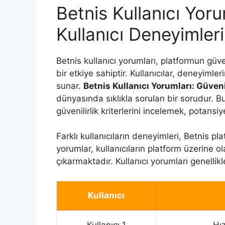
Betnis Kullanıcı Yoru
Kullanıcı Deneyimler
Betnis kullanıcı yorumları, platformun güve
bir etkiye sahiptir. Kullanıcılar, deneyimler
sunar.
Betnis Kullanıcı Yorumları: Güveni
dünyasında sıklıkla sorulan bir sorudur. Bu
güvenilirlik kriterlerini incelemek, potansiy
Farklı kullanıcıların deneyimleri, Betnis p
yorumlar, kullanıcıların platform üzerine ol
çıkarmaktadır. Kullanıcı yorumları genellikle
Kullanıcı
Kullanıcı 1
Hız