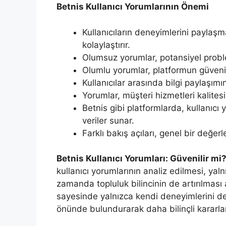
Betnis Kullanıcı Yorumlarının Önemi
Kullanıcıların deneyimlerini paylaşma
kolaylaştırır.
Olumsuz yorumlar, potansiyel probl
Olumlu yorumlar, platformun güvenil
Kullanıcılar arasında bilgi paylaşımın
Yorumlar, müşteri hizmetleri kalites
Betnis gibi platformlarda, kullanıcı
veriler sunar.
Farklı bakış açıları, genel bir değer
Betnis Kullanıcı Yorumları: Güvenilir mi
kullanıcı yorumlarının analiz edilmesi, yal
zamanda topluluk bilincinin de artırılması 
sayesinde yalnızca kendi deneyimlerini deği
önünde bulundurarak daha bilinçli kararlar 