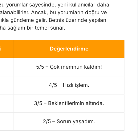
 Bu yorumlar sayesinde, yeni kullanıcılar daha
alanabilirler. Ancak, bu yorumların doğru ve
lıkla gündeme gelir. Betnis üzerinde yapılan
aha sağlam bir temel sunar.
i
Değerlendirme
5/5 – Çok memnun kaldım!
4/5 – Hızlı işlem.
3/5 – Beklentilerimin altında.
2/5 – Sorun yaşadım.