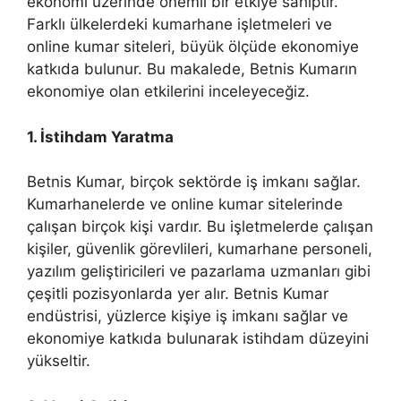
ekonomi üzerinde önemli bir etkiye sahiptir.
Farklı ülkelerdeki kumarhane işletmeleri ve
online kumar siteleri, büyük ölçüde ekonomiye
katkıda bulunur. Bu makalede, Betnis Kumarın
ekonomiye olan etkilerini inceleyeceğiz.
1. İstihdam Yaratma
Betnis Kumar, birçok sektörde iş imkanı sağlar.
Kumarhanelerde ve online kumar sitelerinde
çalışan birçok kişi vardır. Bu işletmelerde çalışan
kişiler, güvenlik görevlileri, kumarhane personeli,
yazılım geliştiricileri ve pazarlama uzmanları gibi
çeşitli pozisyonlarda yer alır. Betnis Kumar
endüstrisi, yüzlerce kişiye iş imkanı sağlar ve
ekonomiye katkıda bulunarak istihdam düzeyini
yükseltir.