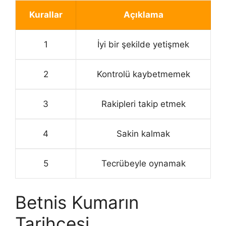
Kurallar
Açıklama
1
İyi bir şekilde yetişmek
2
Kontrolü kaybetmemek
3
Rakipleri takip etmek
4
Sakin kalmak
5
Tecrübeyle oynamak
Betnis Kumarın
Tarihçesi