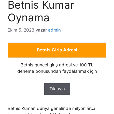
Betnis Kumar
Oynama
Ekim 5, 2023
yazar
admin
Betnis Giriş Adresi
Betnis güncel giriş adresi ve 100 TL
deneme bonusundan faydalanmak için
Tıklayın
Betnis Kumar, dünya genelinde milyonlarca