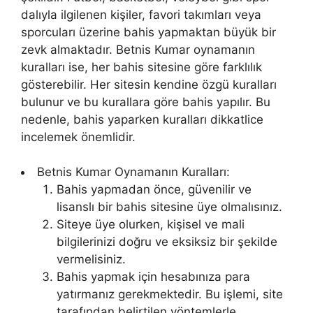
dalıyla ilgilenen kişiler, favori takımları veya
sporcuları üzerine bahis yapmaktan büyük bir
zevk almaktadır. Betnis Kumar oynamanın
kuralları ise, her bahis sitesine göre farklılık
gösterebilir. Her sitesin kendine özgü kuralları
bulunur ve bu kurallara göre bahis yapılır. Bu
nedenle, bahis yaparken kuralları dikkatlice
incelemek önemlidir.
Betnis Kumar Oynamanın Kuralları:
Bahis yapmadan önce, güvenilir ve
lisanslı bir bahis sitesine üye olmalısınız.
Siteye üye olurken, kişisel ve mali
bilgilerinizi doğru ve eksiksiz bir şekilde
vermelisiniz.
Bahis yapmak için hesabınıza para
yatırmanız gerekmektedir. Bu işlemi, site
tarafından belirtilen yöntemlerle