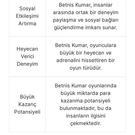
Betnis Kumar, insanlar
Sosyal
arasında ortak bir deneyim
Etkileşimi
paylaşma ve sosyal bağları
Artırma
güçlendirme imkanı sunar.
Betnis Kumar, oyunculara
Heyecan
büyük bir heyecan ve
Verici
adrenalini hissettiren bir
Deneyim
oyun türüdür.
Betnis Kumar oyunlarında
büyük miktarda para
Büyük
kazanma potansiyeli
Kazanç
bulunmaktadır, bu da
Potansiyeli
insanların ilgisini
çekmektedir.