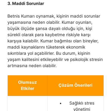
3. Maddi Sorunlar
Betnis Kumarı oynamak, kişinin maddi sorunlar
yaşamasına neden olabilir. Kumar oyunları,
büyük ölçüde şansa dayalı olduğu için, kişi
sürekli olarak para kaybetme riskiyle karşı
karşıya kalabilir. Kumar bağımlısı olan bireyler,
maddi kaynaklarını tüketerek ekonomik
sıkıntılara yol açabilirler. Bu durum, kişinin
yaşam kalitesini etkileyebilir ve psikolojik stresin
artmasına neden olabilir.
Olumsuz
Çözüm Önerileri
Etkiler
Sağlıklı stres
yönetimi