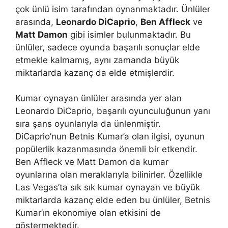
çok ünlü isim tarafından oynanmaktadır. Ünlüler
arasında,
Leonardo DiCaprio
,
Ben Affleck
ve
Matt Damon
gibi isimler bulunmaktadır. Bu
ünlüler, sadece oyunda başarılı sonuçlar elde
etmekle kalmamış, aynı zamanda büyük
miktarlarda kazanç da elde etmişlerdir.
Kumar oynayan ünlüler arasında yer alan
Leonardo DiCaprio, başarılı oyunculuğunun yanı
sıra şans oyunlarıyla da ünlenmiştir.
DiCaprio’nun Betnis Kumar’a olan ilgisi, oyunun
popülerlik kazanmasında önemli bir etkendir.
Ben Affleck ve Matt Damon da kumar
oyunlarına olan meraklarıyla bilinirler. Özellikle
Las Vegas’ta sık sık kumar oynayan ve büyük
miktarlarda kazanç elde eden bu ünlüler, Betnis
Kumar’ın ekonomiye olan etkisini de
göstermektedir.