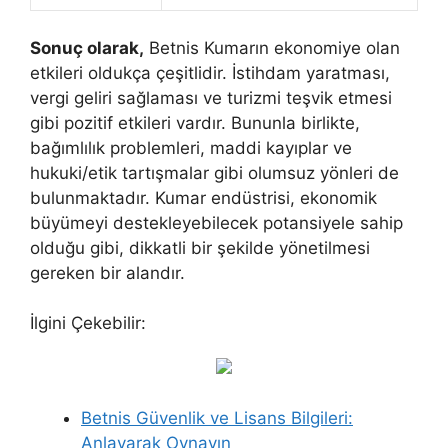
Sonuç olarak,
Betnis Kumarın ekonomiye olan
etkileri oldukça çeşitlidir. İstihdam yaratması,
vergi geliri sağlaması ve turizmi teşvik etmesi
gibi pozitif etkileri vardır. Bununla birlikte,
bağımlılık problemleri, maddi kayıplar ve
hukuki/etik tartışmalar gibi olumsuz yönleri de
bulunmaktadır. Kumar endüstrisi, ekonomik
büyümeyi destekleyebilecek potansiyele sahip
olduğu gibi, dikkatli bir şekilde yönetilmesi
gereken bir alandır.
İlgini Çekebilir:
Betnis Güvenlik ve Lisans Bilgileri:
Anlayarak Oynayın