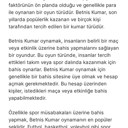
faktörünün ön planda olduğu ve genellikle para
ile oynanan bir oyun türüdür. Betnis Kumar, son
yıllarda popülerlik kazanan ve birçok kişi
tarafından tercih edilen bir kumar türüdür.
Betnis Kumar oynamak, insanların belirli bir maç
veya etkinlik üzerine bahis yapmalarını sağlayan
bir oyundur. Bu oyun türünde, insanlar tercih
ettikleri takım veya spor dalında kazanmak için
bahis oynarlar. Betnis Kumar oynamak için
genellikle bir bahis sitesine üye olmak ve hesap
açmak gerekmektedir. Bu hesap üzerinden
kişiler, istedikleri maça veya etkinliğe bahis
yapabilmektedir.
Özellikle spor müsabakaları üzerine bahis
yapmak, Betnis Kumar oynamanın en popüler
şeklidir. Futbol, basketbol, voleybol gibi spor