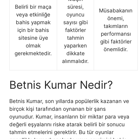
Belirli bir maça
süresi,
Müsabakanın
veya etkinliğe
oyuncu
önemi,
bahis yapmak
sayısı gibi
takımların
için bir bahis
faktörler
performansı
sitesine üye
tahmin
gibi faktörler
olmak
yaparken
önemlidir.
gerekmektedir.
dikkate
alınmalıdır.
Betnis Kumar Nedir?
Betnis Kumar, son yıllarda popülerlik kazanan ve
birçok kişi tarafından oynanan bir şans
oyunudur. Kumar, insanların bir miktar para veya
değerli eşyalarını riske atarak belirli bir sonucu
tahmin etmelerini gerektirir. Bu tür oyunlar