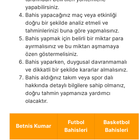
yapabilirsiniz.
Bahis yapacağınız maç veya etkinliği
doğru bir şekilde analiz etmeli ve
tahminlerinizi buna göre yapmalısınız.
Bahis yapmak için belirli bir miktar para
ayırmalısınız ve bu miktarı aşmamaya
özen göstermelisiniz.
Bahis yaparken, duygusal davranmamalı
ve dikkatli bir şekilde kararlar almalısınız.
Bahis aldığınız takım veya spor dalı
hakkında detaylı bilgilere sahip olmanız,
doğru tahmin yapmanıza yardımcı
olacaktır.
Futbol
Basketbol
Betnis Kumar
Bahisleri
Bahisleri