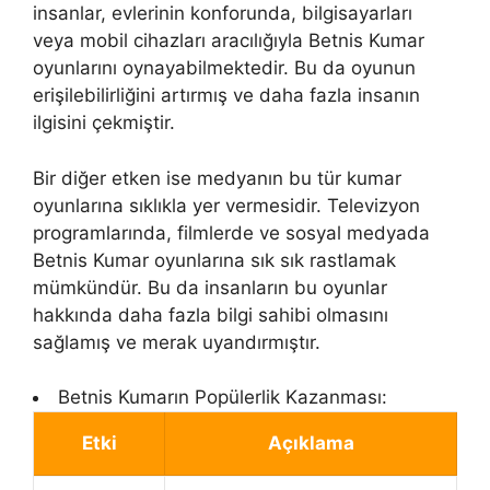
insanlar, evlerinin konforunda, bilgisayarları
veya mobil cihazları aracılığıyla Betnis Kumar
oyunlarını oynayabilmektedir. Bu da oyunun
erişilebilirliğini artırmış ve daha fazla insanın
ilgisini çekmiştir.
Bir diğer etken ise medyanın bu tür kumar
oyunlarına sıklıkla yer vermesidir. Televizyon
programlarında, filmlerde ve sosyal medyada
Betnis Kumar oyunlarına sık sık rastlamak
mümkündür. Bu da insanların bu oyunlar
hakkında daha fazla bilgi sahibi olmasını
sağlamış ve merak uyandırmıştır.
Betnis Kumarın Popülerlik Kazanması:
Etki
Açıklama