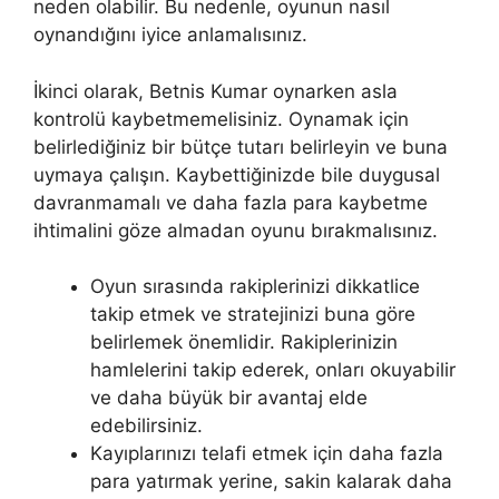
neden olabilir. Bu nedenle, oyunun nasıl
oynandığını iyice anlamalısınız.
İkinci olarak, Betnis Kumar oynarken asla
kontrolü kaybetmemelisiniz. Oynamak için
belirlediğiniz bir bütçe tutarı belirleyin ve buna
uymaya çalışın. Kaybettiğinizde bile duygusal
davranmamalı ve daha fazla para kaybetme
ihtimalini göze almadan oyunu bırakmalısınız.
Oyun sırasında rakiplerinizi dikkatlice
takip etmek ve stratejinizi buna göre
belirlemek önemlidir. Rakiplerinizin
hamlelerini takip ederek, onları okuyabilir
ve daha büyük bir avantaj elde
edebilirsiniz.
Kayıplarınızı telafi etmek için daha fazla
para yatırmak yerine, sakin kalarak daha