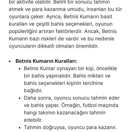
bir aktivite olabilir. Belirli bir sonucu tahmin
etmek ve para kazanma umudu, insanları bu tür
oyunlara çeker. Ayrıca, Betnis Kumarın basit
kuralları ve çeşitli bahis seçenekleri, oyunun
popülerliğini artıran faktörlerdir. Ancak, Betnis
Kumarın bazı riskleri de vardır ve bu nedenle
oyuncuların dikkatli olmaları önemlidir.
Betnis Kumarın Kuralları:
Betnis Kumar oynayan bir kişi, öncelikle
bir bahis yapmalıdır. Bahis miktarı ve
bahis seçenekleri kişinin tercihine
bağlıdır.
Daha sonra, oyuncu sonucu tahmin eder
ve bahis yapar. Örneğin, futbol maçında
hangi takımın kazanacağını tahmin
edebilir.
Tahmin doğruysa, oyuncu para kazanır.