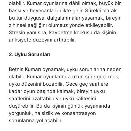
olabilir. Kumar oyunlarına dâhil olmak, büyük bir
baskı ve heyecanla birlikte gelir. Sürekli olarak
bu tür duygusal dalgalanmalar yaşamak, bireyin
zihinsel sağlığını olumsuz yönde etkileyebilir.
Stresin yanı sıra, kaybetme korkusu da kişinin
anksiyete düzeyini artırabilir.
2. Uyku Sorunları
Betnis Kumarı oynamak, uyku sorunlarına neden
olabilir. Kumar oyunlarında uzun süre geçirmek,
uyku düzenini bozabilir. Gece geç saatlere
kadar oyun başında kalmak, bireyin uyku
saatlerini azaltabilir ve uyku kalitesini
düşürebilir. Bu da kişinin günlük yaşamında
yorgunluk, halsizlik ve konsantrasyon
sorunlarına yol açabilir.