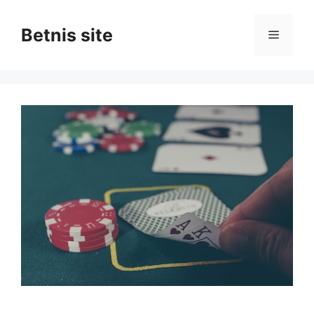
İçeriğe
atla
Betnis site
Menü