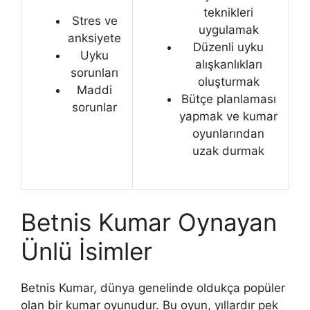
teknikleri
Stres ve
uygulamak
anksiyete
Düzenli uyku
Uyku
alışkanlıkları
sorunları
oluşturmak
Maddi
Bütçe planlaması
sorunlar
yapmak ve kumar
oyunlarından
uzak durmak
Betnis Kumar Oynayan
Ünlü İsimler
Betnis Kumar, dünya genelinde oldukça popüler
olan bir kumar oyunudur. Bu oyun, yıllardır pek