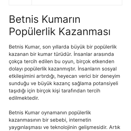
Betnis Kumarın
Popülerlik Kazanması
Betnis Kumar, son yıllarda büyük bir popülerlik
kazanan bir kumar türüdür. İnsanlar arasında
çokça tercih edilen bu oyun, birçok etkenden
dolayı popülerlik kazanmıştır. İnsanların sosyal
etkileşimini artırdığı, heyecan verici bir deneyim
sunduğu ve büyük kazanç sağlama potansiyeli
taşıdığı için birçok kişi tarafından tercih
edilmektedir.
Betnis Kumar oynamanın popülerlik
kazanmasının bir sebebi, internetin
yaygınlaşması ve teknolojinin gelişmesidir. Artık