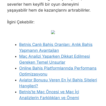
severler hem keyifli bir oyun deneyimi
yaşayabilir hem de kazançlarını artırabilirler.
İlgini Çekebilir:
Betnis Canlı Bahis Oranları: Anlık Bahis
Yapmanın Avantajları
Maç Analizi Yaparken Dikkat Edilmesi
Gereken Temel Unsurlar
Online Bahis Platformlarında Performans
Optimizasyonu
Aviator Bonusu Veren En İyi Bahis Siteleri
Hangileri?
Betnis’te Maç Öncesi ve Maç İçi
Analizlerin Farklılıkları ve Önemi