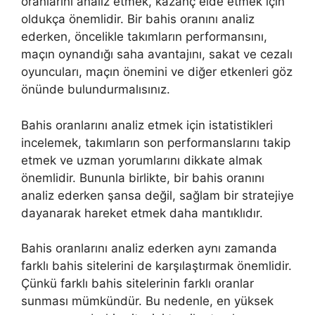
oranlarını analiz etmek, kazanç elde etmek için
oldukça önemlidir. Bir bahis oranını analiz
ederken, öncelikle takımların performansını,
maçın oynandığı saha avantajını, sakat ve cezalı
oyuncuları, maçın önemini ve diğer etkenleri göz
önünde bulundurmalısınız.
Bahis oranlarını analiz etmek için istatistikleri
incelemek, takımların son performanslarını takip
etmek ve uzman yorumlarını dikkate almak
önemlidir. Bununla birlikte, bir bahis oranını
analiz ederken şansa değil, sağlam bir stratejiye
dayanarak hareket etmek daha mantıklıdır.
Bahis oranlarını analiz ederken aynı zamanda
farklı bahis sitelerini de karşılaştırmak önemlidir.
Çünkü farklı bahis sitelerinin farklı oranlar
sunması mümkündür. Bu nedenle, en yüksek