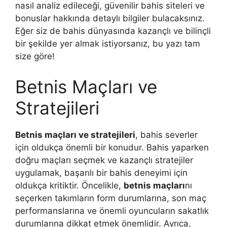
nasıl analiz edileceği, güvenilir bahis siteleri ve
bonuslar hakkında detaylı bilgiler bulacaksınız.
Eğer siz de bahis dünyasında kazançlı ve bilinçli
bir şekilde yer almak istiyorsanız, bu yazı tam
size göre!
Betnis Maçları ve
Stratejileri
Betnis maçları ve stratejileri
, bahis severler
için oldukça önemli bir konudur. Bahis yaparken
doğru maçları seçmek ve kazançlı stratejiler
uygulamak, başarılı bir bahis deneyimi için
oldukça kritiktir. Öncelikle,
betnis maçları
nı
seçerken takımların form durumlarına, son maç
performanslarına ve önemli oyuncuların sakatlık
durumlarına dikkat etmek önemlidir. Ayrıca,