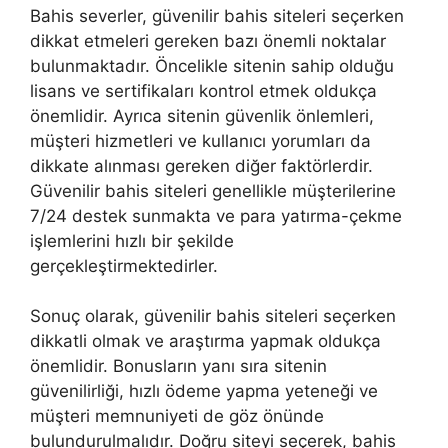
Bahis severler, güvenilir bahis siteleri seçerken
dikkat etmeleri gereken bazı önemli noktalar
bulunmaktadır. Öncelikle sitenin sahip olduğu
lisans ve sertifikaları kontrol etmek oldukça
önemlidir. Ayrıca sitenin güvenlik önlemleri,
müşteri hizmetleri ve kullanıcı yorumları da
dikkate alınması gereken diğer faktörlerdir.
Güvenilir bahis siteleri genellikle müşterilerine
7/24 destek sunmakta ve para yatırma-çekme
işlemlerini hızlı bir şekilde
gerçekleştirmektedirler.
Sonuç olarak, güvenilir bahis siteleri seçerken
dikkatli olmak ve araştırma yapmak oldukça
önemlidir. Bonusların yanı sıra sitenin
güvenilirliği, hızlı ödeme yapma yeteneği ve
müşteri memnuniyeti de göz önünde
bulundurulmalıdır. Doğru siteyi seçerek, bahis