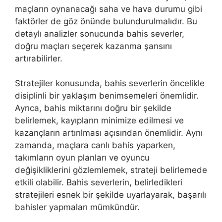
maçların oynanacağı saha ve hava durumu gibi
faktörler de göz önünde bulundurulmalıdır. Bu
detaylı analizler sonucunda bahis severler,
doğru maçları seçerek kazanma şansını
artırabilirler.
Stratejiler konusunda, bahis severlerin öncelikle
disiplinli bir yaklaşım benimsemeleri önemlidir.
Ayrıca, bahis miktarını doğru bir şekilde
belirlemek, kayıpların minimize edilmesi ve
kazançların artırılması açısından önemlidir. Aynı
zamanda, maçlara canlı bahis yaparken,
takımların oyun planları ve oyuncu
değişikliklerini gözlemlemek, strateji belirlemede
etkili olabilir. Bahis severlerin, belirledikleri
stratejileri esnek bir şekilde uyarlayarak, başarılı
bahisler yapmaları mümkündür.