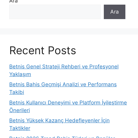
Ara
Ara
Recent Posts
Betnis Genel Strateji Rehberi ve Profesyonel
Yaklaşım
Betnis Bahis Geçmişi Analizi ve Performans
Takibi
Betnis Kullanıcı Deneyimi ve Platform İyileştirme
Önerileri
Betnis Yüksek Kazanç Hedefleyenler İçin
Taktikler