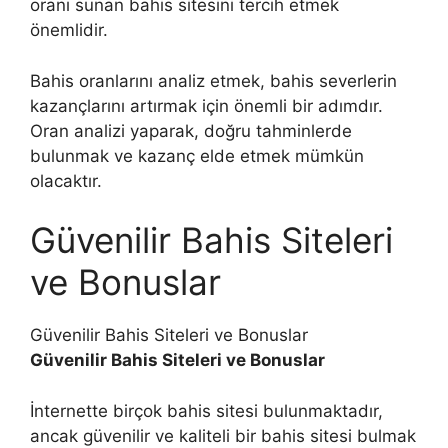
oranı sunan bahis sitesini tercih etmek
önemlidir.
Bahis oranlarını analiz etmek, bahis severlerin
kazançlarını artırmak için önemli bir adımdır.
Oran analizi yaparak, doğru tahminlerde
bulunmak ve kazanç elde etmek mümkün
olacaktır.
Güvenilir Bahis Siteleri
ve Bonuslar
Güvenilir Bahis Siteleri ve Bonuslar
Güvenilir Bahis Siteleri ve Bonuslar
İnternette birçok bahis sitesi bulunmaktadır,
ancak güvenilir ve kaliteli bir bahis sitesi bulmak