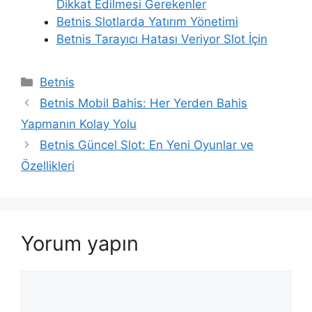
Dikkat Edilmesi Gerekenler
Betnis Slotlarda Yatırım Yönetimi
Betnis Tarayıcı Hatası Veriyor Slot İçin
Kategoriler
Betnis
Betnis Mobil Bahis: Her Yerden Bahis
Yapmanın Kolay Yolu
Betnis Güncel Slot: En Yeni Oyunlar ve
Özellikleri
Yorum yapın
Yorum