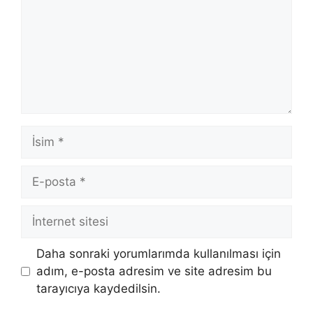
İsim
E-
posta
İnternet
sitesi
Daha sonraki yorumlarımda kullanılması için
adım, e-posta adresim ve site adresim bu
tarayıcıya kaydedilsin.