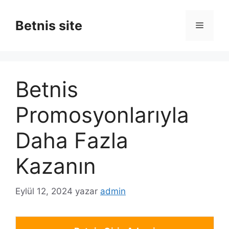
İçeriğe
atla
Betnis site
Menü
Betnis
Promosyonlarıyla
Daha Fazla
Kazanın
Eylül 12, 2024
yazar
admin