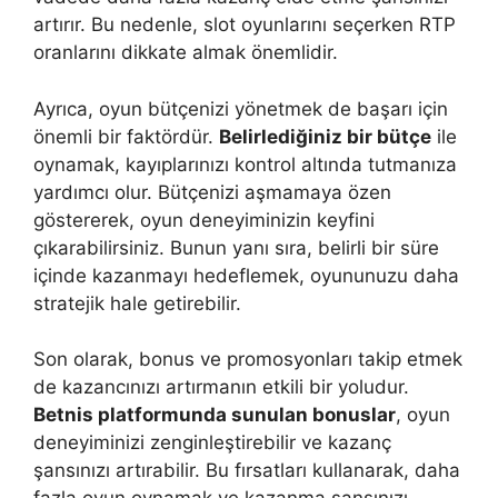
artırır. Bu nedenle, slot oyunlarını seçerken RTP
oranlarını dikkate almak önemlidir.
Ayrıca, oyun bütçenizi yönetmek de başarı için
önemli bir faktördür.
Belirlediğiniz bir bütçe
ile
oynamak, kayıplarınızı kontrol altında tutmanıza
yardımcı olur. Bütçenizi aşmamaya özen
göstererek, oyun deneyiminizin keyfini
çıkarabilirsiniz. Bunun yanı sıra, belirli bir süre
içinde kazanmayı hedeflemek, oyununuzu daha
stratejik hale getirebilir.
Son olarak, bonus ve promosyonları takip etmek
de kazancınızı artırmanın etkili bir yoludur.
Betnis platformunda sunulan bonuslar
, oyun
deneyiminizi zenginleştirebilir ve kazanç
şansınızı artırabilir. Bu fırsatları kullanarak, daha