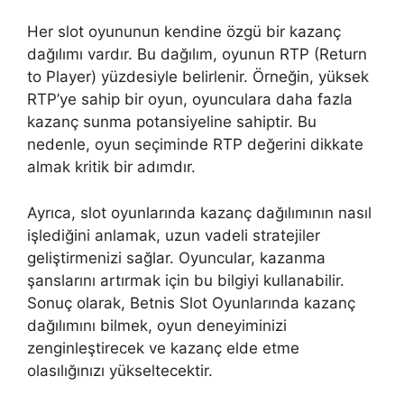
Her slot oyununun kendine özgü bir kazanç
dağılımı vardır. Bu dağılım, oyunun RTP (Return
to Player) yüzdesiyle belirlenir. Örneğin, yüksek
RTP’ye sahip bir oyun, oyunculara daha fazla
kazanç sunma potansiyeline sahiptir. Bu
nedenle, oyun seçiminde RTP değerini dikkate
almak kritik bir adımdır.
Ayrıca, slot oyunlarında kazanç dağılımının nasıl
işlediğini anlamak, uzun vadeli stratejiler
geliştirmenizi sağlar. Oyuncular, kazanma
şanslarını artırmak için bu bilgiyi kullanabilir.
Sonuç olarak, Betnis Slot Oyunlarında kazanç
dağılımını bilmek, oyun deneyiminizi
zenginleştirecek ve kazanç elde etme
olasılığınızı yükseltecektir.