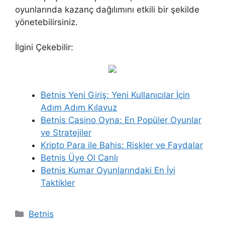
oyunlarında kazanç dağılımını etkili bir şekilde
yönetebilirsiniz.
İlgini Çekebilir:
Betnis Yeni Giriş: Yeni Kullanıcılar İçin
Adım Adım Kılavuz
Betnis Casino Oyna: En Popüler Oyunlar
ve Stratejiler
Kripto Para ile Bahis: Riskler ve Faydalar
Betnis Üye Ol Canlı
Betnis Kumar Oyunlarındaki En İyi
Taktikler
Kategoriler
Betnis