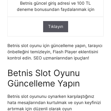
Betnis güncel giriş adresi ve 100 TL
deneme bonusundan faydalanmak için
Tıklayın
Betnis slot oyunu için güncelleme yapın, tarayıcı
önbelleğini temizleyin, Flash Player eklentisini
kontrol edin. SEO uzmanlarından ipuçları!
Betnis Slot Oyunu
Güncelleme Yapın
Betnis slot oyununu oynarken karşılaştığınız
hata mesajlarından kurtulmak ve oyun keyfinizi
artırmak için düzenli olarak oyun