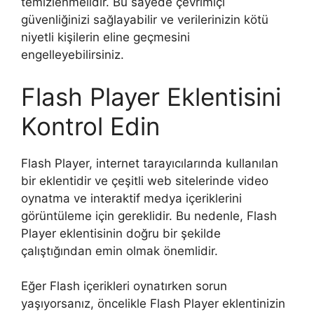
temizlenmelidir. Bu sayede çevrimiçi
güvenliğinizi sağlayabilir ve verilerinizin kötü
niyetli kişilerin eline geçmesini
engelleyebilirsiniz.
Flash Player Eklentisini
Kontrol Edin
Flash Player, internet tarayıcılarında kullanılan
bir eklentidir ve çeşitli web sitelerinde video
oynatma ve interaktif medya içeriklerini
görüntüleme için gereklidir. Bu nedenle, Flash
Player eklentisinin doğru bir şekilde
çalıştığından emin olmak önemlidir.
Eğer Flash içerikleri oynatırken sorun
yaşıyorsanız, öncelikle Flash Player eklentinizin