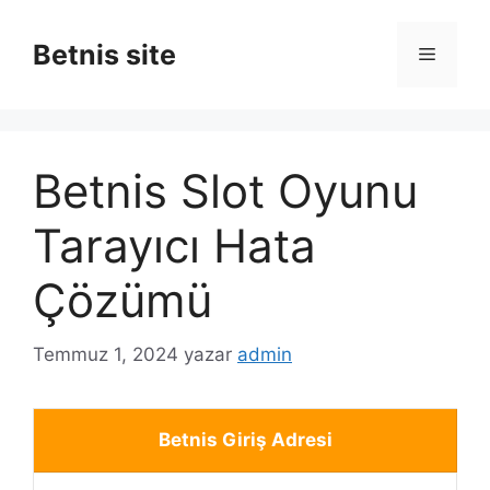
İçeriğe
atla
Betnis site
Menü
Betnis Slot Oyunu
Tarayıcı Hata
Çözümü
Temmuz 1, 2024
yazar
admin
Betnis Giriş Adresi