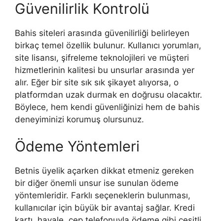
Güvenilirlik Kontrolü
Bahis siteleri arasında güvenilirliği belirleyen
birkaç temel özellik bulunur. Kullanıcı yorumları,
site lisansı, şifreleme teknolojileri ve müşteri
hizmetlerinin kalitesi bu unsurlar arasında yer
alır. Eğer bir site sık sık şikayet alıyorsa, o
platformdan uzak durmak en doğrusu olacaktır.
Böylece, hem kendi güvenliğinizi hem de bahis
deneyiminizi korumuş olursunuz.
Ödeme Yöntemleri
Betnis üyelik açarken dikkat etmeniz gereken
bir diğer önemli unsur ise sunulan ödeme
yöntemleridir. Farklı seçeneklerin bulunması,
kullanıcılar için büyük bir avantaj sağlar. Kredi
kartı, havale, cep telefonuyla ödeme gibi çeşitli