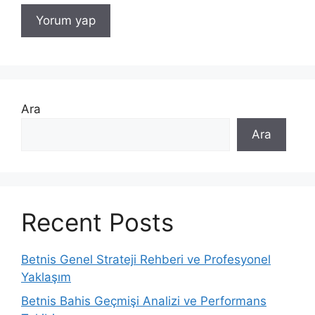
Ara
Ara
Recent Posts
Betnis Genel Strateji Rehberi ve Profesyonel
Yaklaşım
Betnis Bahis Geçmişi Analizi ve Performans