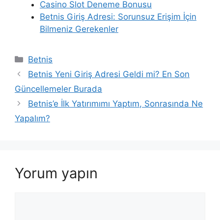
Casino Slot Deneme Bonusu
Betnis Giriş Adresi: Sorunsuz Erişim İçin
Bilmeniz Gerekenler
Kategoriler
Betnis
Betnis Yeni Giriş Adresi Geldi mi? En Son
Güncellemeler Burada
Betnis’e İlk Yatırımımı Yaptım, Sonrasında Ne
Yapalım?
Yorum yapın
Yorum