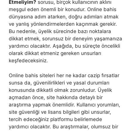
Etmeliyim?
sorusu, birçok kullanıcının aklını
meşgul eden önemli bir konudur. Online bahis
dünyasına adım atarken, doğru adımları atmak
ve yanlış yönlendirmelerden kaçınmak gerekir.
Bu nedenle, üyelik sürecinde bazı noktalara
dikkat etmek, sorunsuz bir deneyim yaşamanıza
yardımcı olacaktır. Aşağıda, bu süreçte öncelikli
olarak dikkat etmeniz gereken unsurları
keşfedeceksiniz.
Online bahis siteleri her ne kadar cazip fırsatlar
sunsa da, güvenilirlikleri ve yasal durumları
konusunda dikkatli olmak zorunludur. Üyelik
açmadan önce, site hakkında detaylı bir
araştırma yapmak önemlidir. Kullanıcı yorumları,
site güvenliği ve lisans bilgileri gibi unsurlar,
tercih edeceğiniz platformu belirlemede
yardımcı olacaktır. Bu araştırmalar, olumsuz bir