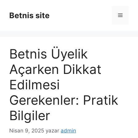
İçeriğe
atla
Betnis site
Menü
Betnis Üyelik
Açarken Dikkat
Edilmesi
Gerekenler: Pratik
Bilgiler
Nisan 9, 2025
yazar
admin