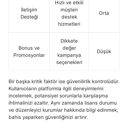
Hızlı ve etkili
İletişim
müşteri
Orta
Desteği
destek
hizmetleri
Dikkate
Bonus ve
değer
Düşük
Promosyonlar
kampanya
seçenekleri
Bir başka kritik faktör ise güvenilirlik kontrolüdür.
Kullanıcıların platformla ilgili deneyimlerini
incelemek, potansiyel sorunlarla karşılaşma
ihtimalinizi azaltır. Aynı zamanda lisans durumu
ve düzenleyici kurumlar hakkında bilgi edinmek,
bahis yaparken güvenliğinizi artırır.