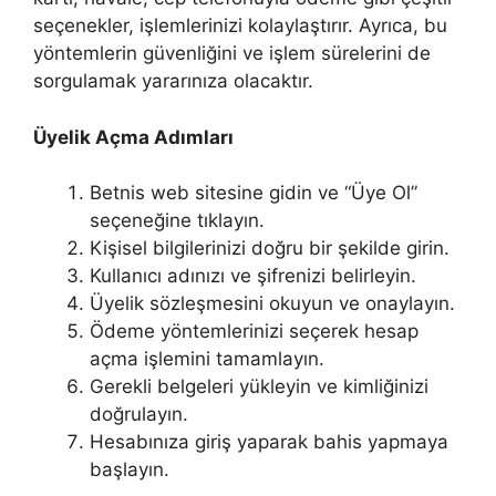
seçenekler, işlemlerinizi kolaylaştırır. Ayrıca, bu
yöntemlerin güvenliğini ve işlem sürelerini de
sorgulamak yararınıza olacaktır.
Üyelik Açma Adımları
Betnis web sitesine gidin ve “Üye Ol”
seçeneğine tıklayın.
Kişisel bilgilerinizi doğru bir şekilde girin.
Kullanıcı adınızı ve şifrenizi belirleyin.
Üyelik sözleşmesini okuyun ve onaylayın.
Ödeme yöntemlerinizi seçerek hesap
açma işlemini tamamlayın.
Gerekli belgeleri yükleyin ve kimliğinizi
doğrulayın.
Hesabınıza giriş yaparak bahis yapmaya
başlayın.