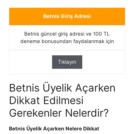
Betnis Giriş Adresi
Betnis güncel giriş adresi ve 100 TL
deneme bonusundan faydalanmak için
Tıklayın
Betnis Üyelik Açarken
Dikkat Edilmesi
Gerekenler Nelerdir?
Betnis Üyelik Açarken Nelere Dikkat