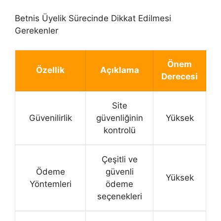
Betnis Üyelik Sürecinde Dikkat Edilmesi
Gerekenler
Önem
Özellik
Açıklama
Derecesi
Site
Güvenilirlik
güvenliğinin
Yüksek
kontrolü
Çeşitli ve
Ödeme
güvenli
Yüksek
Yöntemleri
ödeme
seçenekleri