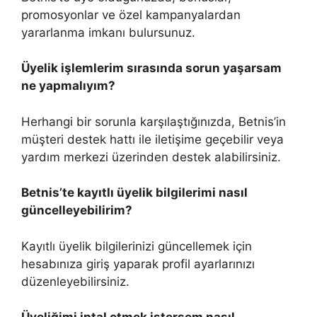
promosyonlar ve özel kampanyalardan
yararlanma imkanı bulursunuz.
Üyelik işlemlerim sırasında sorun yaşarsam
ne yapmalıyım?
Herhangi bir sorunla karşılaştığınızda, Betnis’in
müşteri destek hattı ile iletişime geçebilir veya
yardım merkezi üzerinden destek alabilirsiniz.
Betnis’te kayıtlı üyelik bilgilerimi nasıl
güncelleyebilirim?
Kayıtlı üyelik bilgilerinizi güncellemek için
hesabınıza giriş yaparak profil ayarlarınızı
düzenleyebilirsiniz.