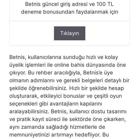
Betnis güncel giriş adresi ve 100 TL
deneme bonusundan faydalanmak için
Tıklayın
Betnis, kullanıcılarına sunduğu hızlı ve kolay
üyelik işlemleri ile online bahis dünyasında öne
çıkıyor. Bu rehber aracılığıyla, Betnis’e üye
olmanın adımlarını ve gerekli belgeleri detaylı bir
şekilde öğrenebilirsiniz. Hızlı bir şekilde hesap
oluşturarak, etkileyici bonuslar ve çeşitli oyun
seçenekleri gibi avantajların kapılarını
aralayabilirsiniz. Betnis, kullanıcı dostu tasarımı
ve pratik kayıt süreci ile sektörde öne çıkarken,
aynı zamanda sağladığı hizmetlerle de
memnuniyetinizi artırmayı hedefliyor. Bu