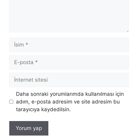
İsim
E-
posta
İnternet
sitesi
Daha sonraki yorumlarımda kullanılması için
adım, e-posta adresim ve site adresim bu
tarayıcıya kaydedilsin.