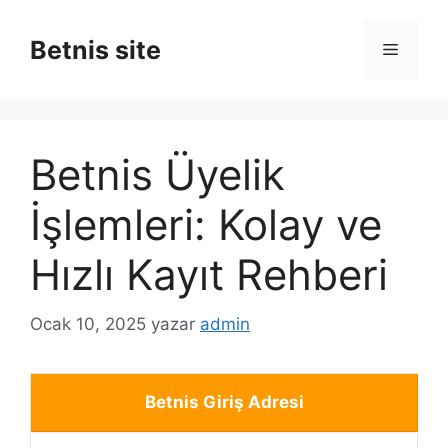
İçeriğe
atla
Betnis site
Menü
Betnis Üyelik
İşlemleri: Kolay ve
Hızlı Kayıt Rehberi
Ocak 10, 2025
yazar
admin
Betnis Giriş Adresi