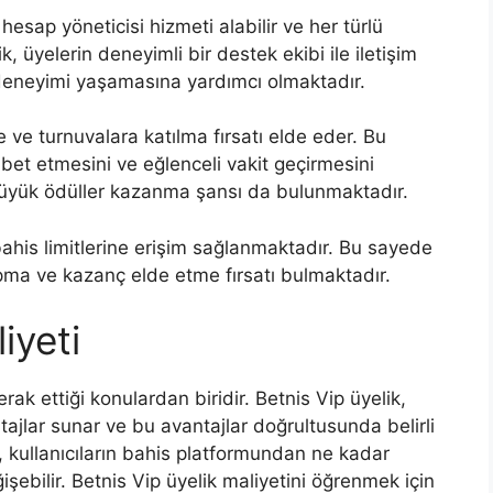
l hesap yöneticisi hizmeti alabilir ve her türlü
k, üyelerin deneyimli bir destek ekibi ile iletişim
deneyimi yaşamasına yardımcı olmaktadır.
e ve turnuvalara katılma fırsatı elde eder. Bu
ekabet etmesini ve eğlenceli vakit geçirmesini
 büyük ödüller kazanma şansı da bulunmaktadır.
ahis limitlerine erişim sağlanmaktadır. Bu sayede
pma ve kazanç elde etme fırsatı bulmaktadır.
iyeti
erak ettiği konulardan biridir. Betnis Vip üyelik,
tajlar sunar ve bu avantajlar doğrultusunda belirli
i, kullanıcıların bahis platformundan ne kadar
şebilir. Betnis Vip üyelik maliyetini öğrenmek için