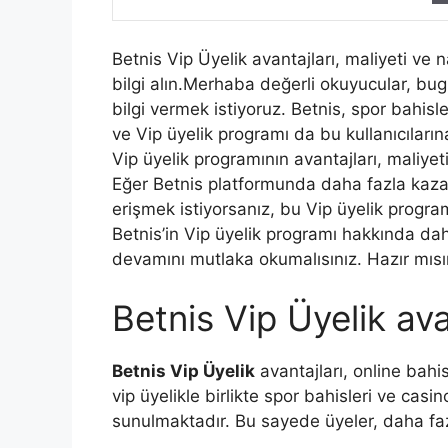
Betnis Vip Üyelik avantajları, maliyeti ve n
bilgi alın.Merhaba değerli okuyucular, bug
bilgi vermek istiyoruz. Betnis, spor bahisl
ve Vip üyelik programı da bu kullanıcıları
Vip üyelik programının avantajları, maliyet
Eğer Betnis platformunda daha fazla kaz
erişmek istiyorsanız, bu Vip üyelik programı
Betnis’in Vip üyelik programı hakkında dah
devamını mutlaka okumalısınız. Hazır mıs
Betnis Vip Üyelik ava
Betnis Vip Üyelik
avantajları, online bahi
vip üyelikle birlikte spor bahisleri ve cas
sunulmaktadır. Bu sayede üyeler, daha faz