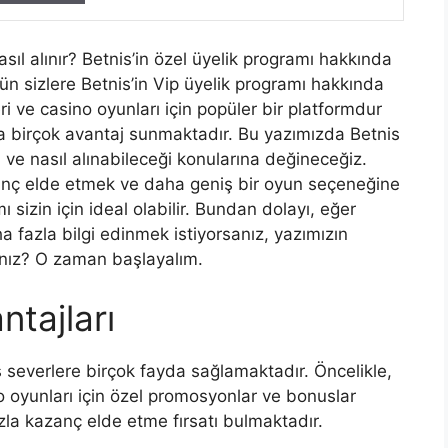
asıl alınır? Betnis’in özel üyelik programı hakkında
ün sizlere Betnis’in Vip üyelik programı hakkında
eri ve casino oyunları için popüler bir platformdur
na birçok avantaj sunmaktadır. Bu yazımızda Betnis
i ve nasıl alınabileceği konularına değineceğiz.
anç elde etmek ve daha geniş bir oyun seçeneğine
 sizin için ideal olabilir. Bundan dolayı, eğer
a fazla bilgi edinmek istiyorsanız, yazımızın
ınız? O zaman başlayalım.
ntajları
s severlere birçok fayda sağlamaktadır. Öncelikle,
ino oyunları için özel promosyonlar ve bonuslar
la kazanç elde etme fırsatı bulmaktadır.