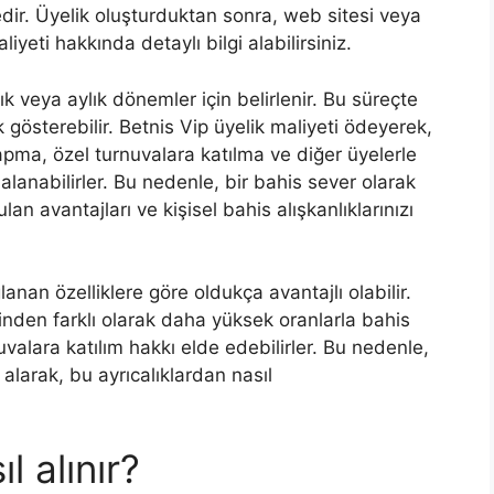
dir. Üyelik oluşturduktan sonra, web sitesi veya
liyeti hakkında detaylı bilgi alabilirsiniz.
llık veya aylık dönemler için belirlenir. Bu süreçte
 gösterebilir. Betnis Vip üyelik maliyeti ödeyerek,
apma, özel turnuvalara katılma ve diğer üyelerle
lanabilirler. Bu nedenle, bir bahis sever olarak
lan avantajları ve kişisel bahis alışkanlıklarınızı
anan özelliklere göre oldukça avantajlı olabilir.
inden farklı olarak daha yüksek oranlarla bahis
valara katılım hakkı elde edebilirler. Bu nedenle,
 alarak, bu ayrıcalıklardan nasıl
l alınır?