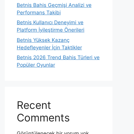
Betnis Bahis Geçmişi Analizi ve
Performans Takibi
Betnis Kullanıcı Deneyimi ve
Platform İyileştirme Önerileri
Betnis Yüksek Kazanç
Hedefleyenler İçin Taktikler
Betnis 2026 Trend Bahis Türleri ve
Popüler Oyunlar
Recent
Comments
Görüntülenecek bir yorum yok.