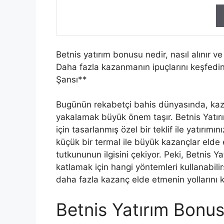
Betnis yatırım bonusu nedir, nasıl alınır v
Daha fazla kazanmanın ipuçlarını keşfedin
Şansı**
Bugünün rekabetçi bahis dünyasında, kazan
yakalamak büyük önem taşır. Betnis Yatır
için tasarlanmış özel bir teklif ile yatırım
küçük bir termal ile büyük kazançlar elde 
tutkununun ilgisini çekiyor. Peki, Betnis Ya
katlamak için hangi yöntemleri kullanabili
daha fazla kazanç elde etmenin yollarını
Betnis Yatırım Bonusu