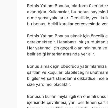
Betnis Yatırım Bonusu, platform üzerinde y
avantajdır. Kullanıcılar, bu bonus sayesind
etme şansı yakalarlar. Genellikle, yeni kul
bu bonus, belirli kurallar çerçevesinde veril
Betnis Yatırım Bonusu almak için öncelikl
gerekmektedir. Hesabınızı oluşturduktan son
Her yatırımcı için geçerli olan minimum v
belirlediği kriterler arasında yer alır.
Bonus almak için obücrücü yatırımlarınıza 
şartları ve koşulları olabileceğini unutma
bilgiler ve şart standlarını dikkatlice in
size yardımcı olacaktır.
Bonusun kullanımıyla ilgili en önemli unsurl
içerisinde çevrilmesi, yani belirlenen şartla