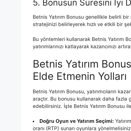
5. Bonusun Süresini İyi 
Betnis Yatırım Bonusu genellikle belirli bir
stratejinizi belirleyerek hızlı ve etkili bi
Bu yöntemleri kullanarak Betnis Yatırım 
yatırımlarınızı katlayarak kazancınızı artırab
Betnis Yatırım Bonu
Elde Etmenin Yolları
Betnis Yatırım Bonusu, yatırımcıların kazançl
araçtır. Bu bonusu kullanarak daha fazla gel
edebilirsiniz. İşte Betnis Yatırım Bonusu i
Doğru Oyun ve Yatırım Seçimi:
Yatırım
oranı (RTP) sunan oyunlara yönelmelisiniz.