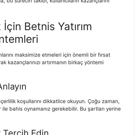
a, bu sürecin takibi, kullanıcıların kazançlarını
 İçin Betnis Yatırım
ntemleri
mlarını maksimize etmeleri için önemli bir fırsat
arak kazançlarınızı artırmanın birkaç yöntemi
Anlayın
erlilik koşullarını dikkatlice okuyun. Çoğu zaman,
r ile bahis oynamanız gerekebilir. Bu şartları yerine
r Tercih Edin