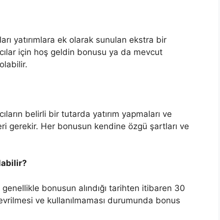
ları yatırımlara ek olarak sunulan ekstra bir
nıcılar için hoş geldin bonusu ya da mevcut
labilir.
ların belirli bir tutarda yatırım yapmaları ve
eri gerekir. Her bonusun kendine özgü şartları ve
abilir?
 genellikle bonusun alındığı tarihten itibaren 30
n çevrilmesi ve kullanılmaması durumunda bonus