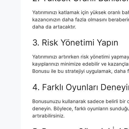
Yatırımınızı katlamak için yüksek oranlı ba
kazancınızın daha fazla olmasını beraberind
daha da artacaktır.
3. Risk Yönetimi Yapın
Yatırımınızı artırırken risk yönetimi yapm
kayıplarınızı minimize edebilir ve kazançlar
Bonusu ile bu stratejiyi uygulamak, daha 
4. Farklı Oyunları Deneyi
Bonusunuzu kullanarak sadece belirli bir o
deneyin. Böylece, farklı oyunların sunduğu 
artırabilirsiniz.