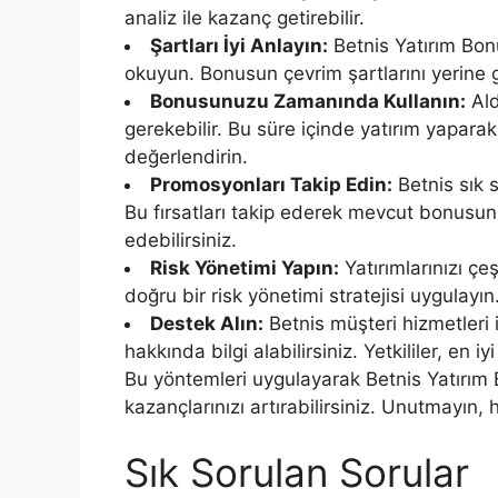
analiz ile kazanç getirebilir.
Şartları İyi Anlayın:
Betnis Yatırım Bonu
okuyun. Bonusun çevrim şartlarını yerine ge
Bonusunuzu Zamanında Kullanın:
Ald
gerekebilir. Bu süre içinde yatırım yaparak 
değerlendirin.
Promosyonları Takip Edin:
Betnis sık 
Bu fırsatları takip ederek mevcut bonusun
edebilirsiniz.
Risk Yönetimi Yapın:
Yatırımlarınızı çe
doğru bir risk yönetimi stratejisi uygulayı
Destek Alın:
Betnis müşteri hizmetleri 
hakkında bilgi alabilirsiniz. Yetkililer, en i
Bu yöntemleri uygulayarak Betnis Yatırım B
kazançlarınızı artırabilirsiniz. Unutmayın,
Sık Sorulan Sorular