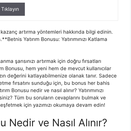
Tıklayın
e kazanç artırma yöntemleri hakkında bilgi edinin.
.**Betnis Yatırım Bonusu: Yatırımınızı Katlama
ma şansınızı artırmak için doğru fırsatları
ım Bonusu, hem yeni hem de mevcut kullanıcılar
ınızın değerini katlayabilmenize olanak tanır. Sadece
etme fırsatını sunduğu için, bu bonus her bahis
tırım Bonusu nedir ve nasıl alınır? Yatırımınızı
rsiniz? Tüm bu soruların cevaplarını bulmak ve
 keşfetmek için yazımızı okumaya devam edin!
 Nedir ve Nasıl Alınır?