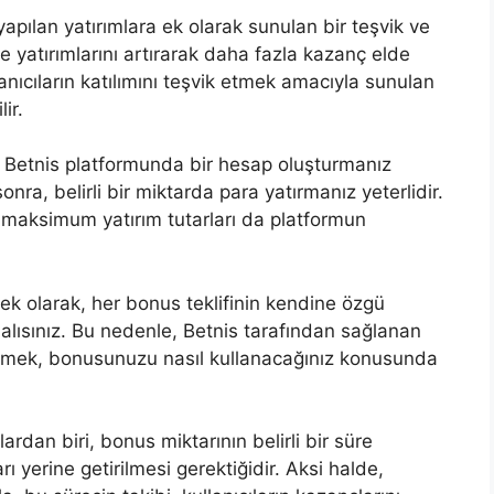
apılan yatırımlara ek olarak sunulan bir teşvik ve
e yatırımlarını artırarak daha fazla kazanç elde
lanıcıların katılımını teşvik etmek amacıyla sunulan
ir.
e Betnis platformunda bir hesap oluşturmanız
ra, belirli bir miktarda para yatırmanız yeterlidir.
e maksimum yatırım tutarları da platformun
ek olarak, her bonus teklifinin kendine özgü
malısınız. Bu nedenle, Betnis tarafından sağlanan
celemek, bonusunuzu nasıl kullanacağınız konusunda
ardan biri, bonus miktarının belirli bir süre
rı yerine getirilmesi gerektiğidir. Aksi halde,