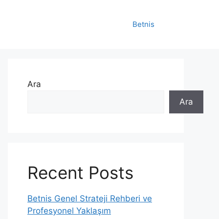
Betnis
Ara
Ara
Recent Posts
Betnis Genel Strateji Rehberi ve
Profesyonel Yaklaşım