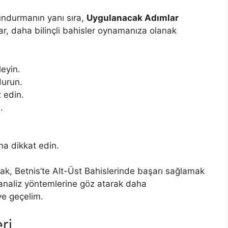
lundurmanın yanı sıra,
Uygulanacak Adımlar
ar, daha bilinçli bahisler oynamanıza olanak
leyin.
durun.
 edin.
.
a dikkat edin.
ak, Betnis’te Alt-Üst Bahislerinde başarı sağlamak
k analiz yöntemlerine göz atarak daha
iye geçelim.
ri