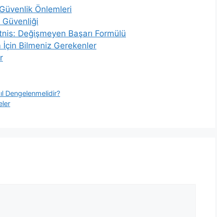
Güvenlik Önlemleri
 Güvenliği
tnis: Değişmeyen Başarı Formülü
m İçin Bilmeniz Gerekenler
r
ıl Dengelenmelidir?
eler