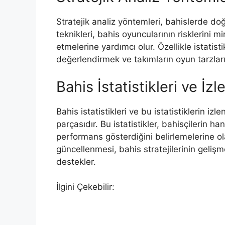
Stratejik analiz yöntemleri, bahislerde do
teknikleri, bahis oyuncularının risklerini
etmelerine yardımcı olur. Özellikle istati
değerlendirmek ve takımların oyun tarzların
Bahis İstatistikleri ve İz
Bahis istatistikleri ve bu istatistiklerin izl
parçasıdır. Bu istatistikler, bahisçilerin 
performans gösterdiğini belirlemelerine ola
güncellenmesi, bahis stratejilerinin gelişm
destekler.
İlgini Çekebilir: