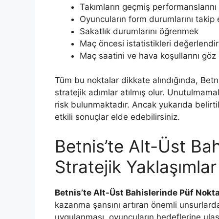
Takımların geçmiş performanslarını
Oyuncuların form durumlarını takip
Sakatlık durumlarını öğrenmek
Maç öncesi istatistikleri değerlend
Maç saatini ve hava koşullarını g
Tüm bu noktalar dikkate alındığında, Betnis
stratejik adımlar atılmış olur. Unutulmamalı
risk bulunmaktadır. Ancak yukarıda belirti
etkili sonuçlar elde edebilirsiniz.
Betnis’te Alt-Üst Bah
Stratejik Yaklaşımlar
Betnis’te Alt-Üst Bahislerinde Püf Nokta
kazanma şansını artıran önemli unsurlardan b
uygulanması, oyuncuların hedeflerine ulaş