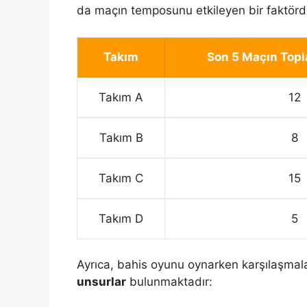
da maçın temposunu etkileyen bir faktörd
Takım
Son 5 Maçın Topl
Takım A
12
Takım B
8
Takım C
15
Takım D
5
Ayrıca, bahis oyunu oynarken karşılaşmal
unsurlar
bulunmaktadır: