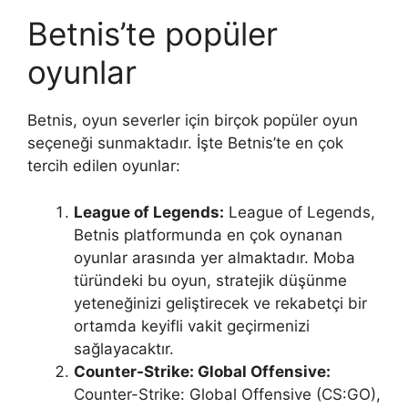
Betnis’te popüler
oyunlar
Betnis, oyun severler için birçok popüler oyun
seçeneği sunmaktadır. İşte Betnis’te en çok
tercih edilen oyunlar:
League of Legends:
League of Legends,
Betnis platformunda en çok oynanan
oyunlar arasında yer almaktadır. Moba
türündeki bu oyun, stratejik düşünme
yeteneğinizi geliştirecek ve rekabetçi bir
ortamda keyifli vakit geçirmenizi
sağlayacaktır.
Counter-Strike: Global Offensive:
Counter-Strike: Global Offensive (CS:GO),