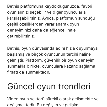
Betnis platformuna kaydolduğunuzda, favori
oyunlarınızı seçebilir ve diğer oyuncularla
karşılaşabilirsiniz. Ayrıca, platformun sunduğu
çeşitli özelliklerden yararlanarak oyun
deneyiminizi daha da eğlenceli hale
getirebilirsiniz.
Betnis, oyun dünyasında adını hızla duyurmaya
başlamış ve birçok oyuncunun tercihi haline
gelmiştir. Platform, güvenilir bir oyun deneyimi
sunmakla birlikte, oyunculara kazanç sağlama
fırsatı da sunmaktadır.
Güncel oyun trendleri
Video oyun sektörü sürekli olarak gelişmekte ve
değişmektedir. Bu değişim ve gelişim