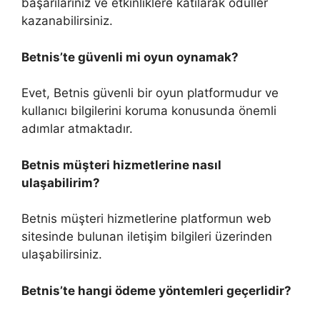
başarılarınız ve etkinliklere katılarak ödüller
kazanabilirsiniz.
Betnis’te güvenli mi oyun oynamak?
Evet, Betnis güvenli bir oyun platformudur ve
kullanıcı bilgilerini koruma konusunda önemli
adımlar atmaktadır.
Betnis müşteri hizmetlerine nasıl
ulaşabilirim?
Betnis müşteri hizmetlerine platformun web
sitesinde bulunan iletişim bilgileri üzerinden
ulaşabilirsiniz.
Betnis’te hangi ödeme yöntemleri geçerlidir?