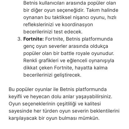
Betnis kullanıcıları arasında popüler olan
bir diğer oyun seçeneğidir. Takım halinde
oynanan bu taktiksel nişancı oyunu, hızlı
reflekslerinizi ve koordinasyon
becerilerinizi test edecek.
Fortnite:
Fortnite, Betnis platformunda
genç oyun severler arasında oldukça
popüler olan bir battle royale oyunudur.
Renkli grafikleri ve eğlenceli oynanışıyla
dikkat çeken Fortnite, hayatta kalma
becerilerinizi geliştirecek.
Bu popüler oyunlar ile Betnis platformunda
keyifli ve heyecan dolu anlar yaşayabilirsiniz.
Oyun seçeneklerinin çeşitliliği ve kalitesi
sayesinde her türden oyun severin beklentilerini
karşılayacak bir oyun bulması mümkün.