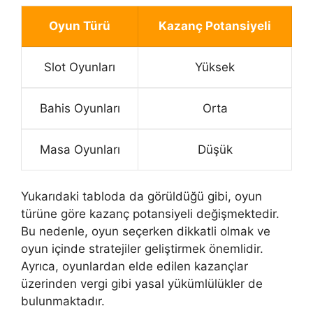
Oyun Türü
Kazanç Potansiyeli
Slot Oyunları
Yüksek
Bahis Oyunları
Orta
Masa Oyunları
Düşük
Yukarıdaki tabloda da görüldüğü gibi, oyun
türüne göre kazanç potansiyeli değişmektedir.
Bu nedenle, oyun seçerken dikkatli olmak ve
oyun içinde stratejiler geliştirmek önemlidir.
Ayrıca, oyunlardan elde edilen kazançlar
üzerinden vergi gibi yasal yükümlülükler de
bulunmaktadır.