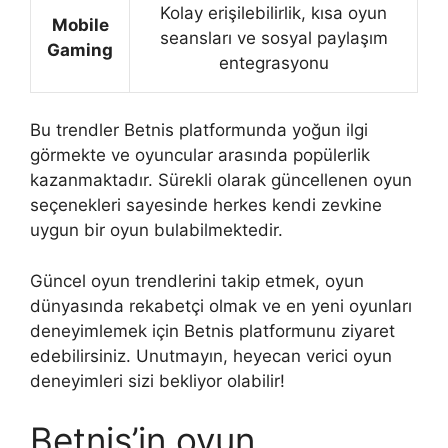
Kolay erişilebilirlik, kısa oyun
Mobile
seansları ve sosyal paylaşım
Gaming
entegrasyonu
Bu trendler Betnis platformunda yoğun ilgi
görmekte ve oyuncular arasında popülerlik
kazanmaktadır. Sürekli olarak güncellenen oyun
seçenekleri sayesinde herkes kendi zevkine
uygun bir oyun bulabilmektedir.
Güncel oyun trendlerini takip etmek, oyun
dünyasında rekabetçi olmak ve en yeni oyunları
deneyimlemek için Betnis platformunu ziyaret
edebilirsiniz. Unutmayın, heyecan verici oyun
deneyimleri sizi bekliyor olabilir!
Betnis’in oyun