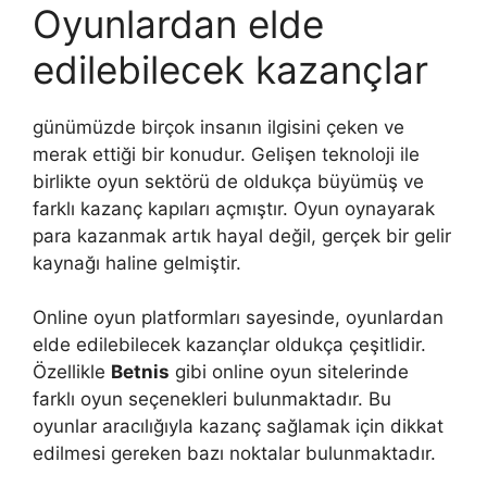
Oyunlardan elde
edilebilecek kazançlar
günümüzde birçok insanın ilgisini çeken ve
merak ettiği bir konudur. Gelişen teknoloji ile
birlikte oyun sektörü de oldukça büyümüş ve
farklı kazanç kapıları açmıştır. Oyun oynayarak
para kazanmak artık hayal değil, gerçek bir gelir
kaynağı haline gelmiştir.
Online oyun platformları sayesinde, oyunlardan
elde edilebilecek kazançlar oldukça çeşitlidir.
Özellikle
Betnis
gibi online oyun sitelerinde
farklı oyun seçenekleri bulunmaktadır. Bu
oyunlar aracılığıyla kazanç sağlamak için dikkat
edilmesi gereken bazı noktalar bulunmaktadır.