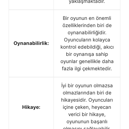
yaklaşmaktadır.
Bir oyunun en önemli
özelliklerinden biri de
oynanabilirliğidir.
Oyuncuların kolayca
Oynanabilirlik:
kontrol edebildiği, akıcı
bir oynanışa sahip
oyunlar genellikle daha
fazla ilgi çekmektedir.
İyi bir oyunun olmazsa
olmazlarından biri de
hikayesidir. Oyuncuları
Hikaye:
içine çeken, heyecan
verici bir hikaye,
oyununun başarılı
olmasını sağlayabilir.