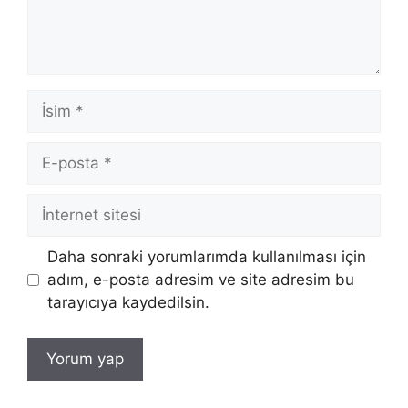
İsim
E-
posta
İnternet
sitesi
Daha sonraki yorumlarımda kullanılması için
adım, e-posta adresim ve site adresim bu
tarayıcıya kaydedilsin.