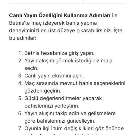
Canlı Yayın Özelliğini Kullanma Adımları
ile
Betnis’te maç izleyerek bahis yapma
deneyiminizi en üst düzeye çıkarabilirsiniz. İşte
bu adımlar:
Betnis hesabınıza giriş yapın.
Yayın akışını görmek istediğiniz maçı
seçin.
Canlı yayın ekranını açın.
Maç sırasında mevcut bahis seçeneklerini
gözden geçirin.
Güçlü değerlendirmeler yaparak
bahislerinizi yerleştirin.
Yayın akışını takip edin ve gelişmelere
göre bahislerinizi güncelleyin.
Oyunla ilgili tüm değişiklikleri göz önünde