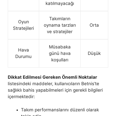
katılmayacağı
Takımların
Oyun
oynama tarzları
Orta
Stratejileri
ve stratejiler
Müsabaka
Hava
günü hava
Düşük
Durumu
koşulları
Dikkat Edilmesi Gereken Önemli Noktalar
listesindeki maddeler, kullanıcıların Betnis’te
sağlıklı bahis yapabilmeleri için gerekli bilgileri
içermektedir:
Takım performanslarını düzenli olarak