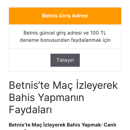
Betnis Giriş Adresi
Betnis güncel giriş adresi ve 100 TL
deneme bonusundan faydalanmak için
Tıklayın
Betnis’te Maç İzleyerek
Bahis Yapmanın
Faydaları
Betnis’te Maç İzleyerek Bahis Yapmak: Canlı