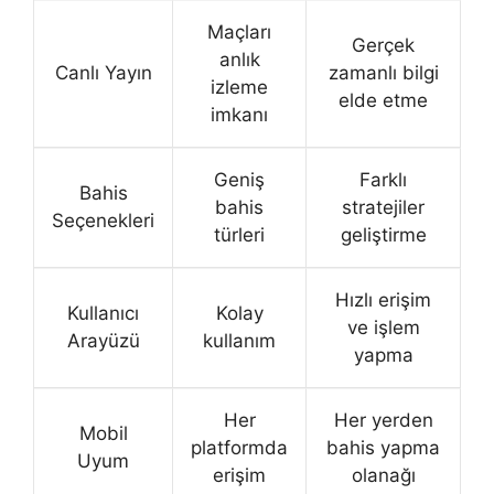
Maçları
Gerçek
anlık
Canlı Yayın
zamanlı bilgi
izleme
elde etme
imkanı
Geniş
Farklı
Bahis
bahis
stratejiler
Seçenekleri
türleri
geliştirme
Hızlı erişim
Kullanıcı
Kolay
ve işlem
Arayüzü
kullanım
yapma
Her
Her yerden
Mobil
platformda
bahis yapma
Uyum
erişim
olanağı