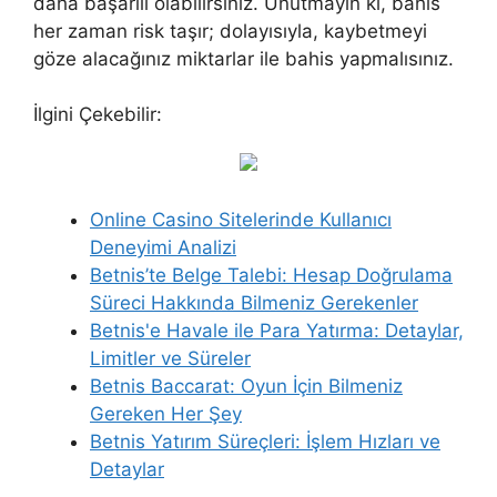
daha başarılı olabilirsiniz. Unutmayın ki, bahis
her zaman risk taşır; dolayısıyla, kaybetmeyi
göze alacağınız miktarlar ile bahis yapmalısınız.
İlgini Çekebilir:
Online Casino Sitelerinde Kullanıcı
Deneyimi Analizi
Betnis’te Belge Talebi: Hesap Doğrulama
Süreci Hakkında Bilmeniz Gerekenler
Betnis'e Havale ile Para Yatırma: Detaylar,
Limitler ve Süreler
Betnis Baccarat: Oyun İçin Bilmeniz
Gereken Her Şey
Betnis Yatırım Süreçleri: İşlem Hızları ve
Detaylar