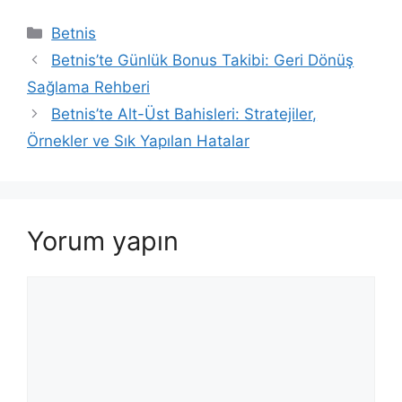
Kategoriler
Betnis
Betnis’te Günlük Bonus Takibi: Geri Dönüş
Sağlama Rehberi
Betnis’te Alt-Üst Bahisleri: Stratejiler,
Örnekler ve Sık Yapılan Hatalar
Yorum yapın
Yorum