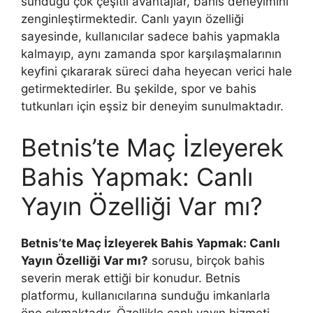
sunduğu çok çeşitli avantajlar, bahis deneyimini
zenginleştirmektedir. Canlı yayın özelliği
sayesinde, kullanıcılar sadece bahis yapmakla
kalmayıp, aynı zamanda spor karşılaşmalarının
keyfini çıkararak süreci daha heyecan verici hale
getirmektedirler. Bu şekilde, spor ve bahis
tutkunları için eşsiz bir deneyim sunulmaktadır.
Betnis’te Maç İzleyerek
Bahis Yapmak: Canlı
Yayın Özelliği Var mı?
Betnis’te Maç İzleyerek Bahis Yapmak: Canlı
Yayın Özelliği Var mı?
sorusu, birçok bahis
severin merak ettiği bir konudur. Betnis
platformu, kullanıcılarına sunduğu imkanlarla