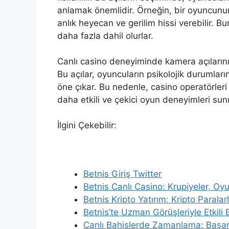
anlamak önemlidir. Örneğin, bir oyuncunun
anlık heyecan ve gerilim hissi verebilir. 
daha fazla dahil olurlar.
Canlı casino deneyiminde kamera açılarının
Bu açılar, oyuncuların psikolojik durumların
öne çıkar. Bu nedenle, casino operatörleri v
daha etkili ve çekici oyun deneyimleri sun
İlgini Çekebilir:
Betnis Giriş Twitter
Betnis Canlı Casino: Krupiyeler, Oy
Betnis Kripto Yatırım: Kripto Paralar
Betnis’te Uzman Görüşleriyle Etkili B
Canlı Bahislerde Zamanlama: Başarı 