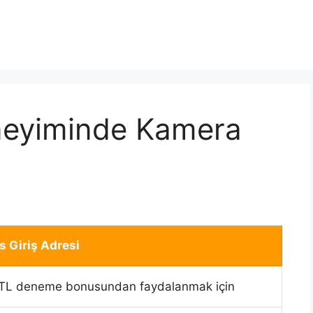
neyiminde Kamera
s Giriş Adresi
00 TL deneme bonusundan faydalanmak için