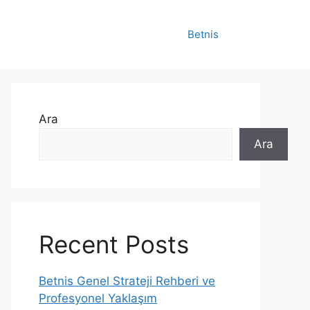
Betnis
Ara
Ara
Recent Posts
Betnis Genel Strateji Rehberi ve
Profesyonel Yaklaşım