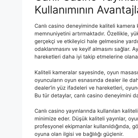
Kullanımının Avantajl
Canlı casino deneyiminde kaliteli kamera k
memnuniyetini artırmaktadır. Özellikle, y
gerçekçi ve etkileyici hale gelmesine yar
odaklanmasını ve keyif almasını sağlar. Ayr
hareketleri daha iyi takip etmelerine olana
Kaliteli kameralar sayesinde, oyun masası 
oyuncuların oyun esnasında dealer ile daha
dealer’in yüz ifadeleri ve hareketleri, oyu
Bu tür detaylar, canlı casino deneyimini da
Canlı casino yayınlarında kullanılan kalite
minimize eder. Düşük kaliteli yayınlar, oyu
profesyonel ekipmanlar kullanıldığında, gö
oyuna olan ilgisi ve bağlılığı güçlenir.