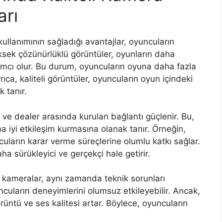
arı
ullanımının sağladığı avantajlar, oyuncuların
üksek çözünürlüklü görüntüler, oyunların daha
dımcı olur. Bu durum, oyuncuların oyuna daha fazla
ıca, kaliteli görüntüler, oyuncuların oyun içindeki
k tanır.
ve dealer arasında kurulan bağlantı güçlenir. Bu,
 iyi etkileşim kurmasına olanak tanır. Örneğin,
ncuların karar verme süreçlerine olumlu katkı sağlar.
ha sürükleyici ve gerçekçi hale getirir.
li kameralar, aynı zamanda teknik sorunları
ncuların deneyimlerini olumsuz etkileyebilir. Ancak,
rüntü ve ses kalitesi artar. Böylece, oyuncuların