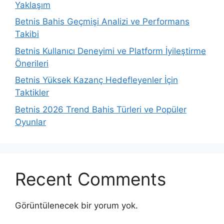
Yaklaşım
Betnis Bahis Geçmişi Analizi ve Performans
Takibi
Betnis Kullanıcı Deneyimi ve Platform İyileştirme
Önerileri
Betnis Yüksek Kazanç Hedefleyenler İçin
Taktikler
Betnis 2026 Trend Bahis Türleri ve Popüler
Oyunlar
Recent Comments
Görüntülenecek bir yorum yok.