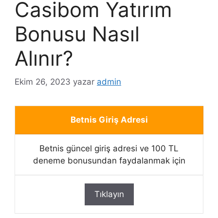
Casibom Yatırım
Bonusu Nasıl
Alınır?
Ekim 26, 2023
yazar
admin
Betnis Giriş Adresi
Betnis güncel giriş adresi ve 100 TL
deneme bonusundan faydalanmak için
Tıklayın