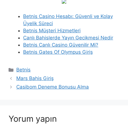
Betnis Casino Hesabı: Güvenli ve Kolay
Üyelik Süreci
Betnis Müşteri Hizmetleri
Canlı Bahislerde Yayın Gecikmesi Nedir
Betnis Canlı Casino Güvenilir Mi?
Betnis Gates Of Olympus Giriş
Kategoriler
Betnis
Mars Bahis Giriş
Casibom Deneme Bonusu Alma
Yorum yapın