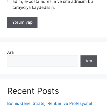
adım, e-posta adresim ve site adresim bu
tarayıcıya kaydedilsin.
Ara
Ara
Recent Posts
Betnis Genel Strateji Rehberi ve Profesyonel