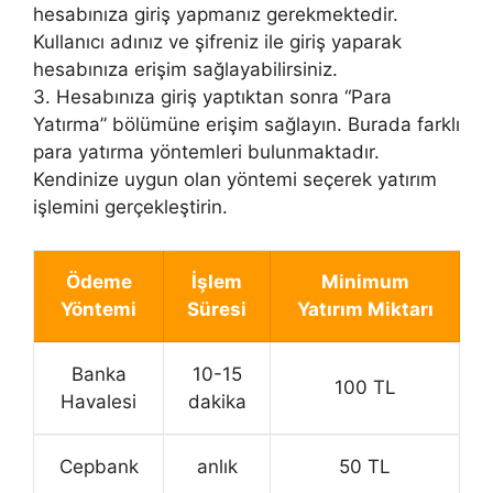
hesabınıza giriş yapmanız gerekmektedir.
Kullanıcı adınız ve şifreniz ile giriş yaparak
hesabınıza erişim sağlayabilirsiniz.
3. Hesabınıza giriş yaptıktan sonra “Para
Yatırma” bölümüne erişim sağlayın. Burada farklı
para yatırma yöntemleri bulunmaktadır.
Kendinize uygun olan yöntemi seçerek yatırım
işlemini gerçekleştirin.
Ödeme
İşlem
Minimum
Yöntemi
Süresi
Yatırım Miktarı
Banka
10-15
100 TL
Havalesi
dakika
Cepbank
anlık
50 TL