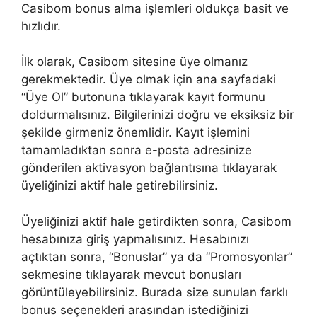
Casibom bonus alma işlemleri oldukça basit ve
hızlıdır.
İlk olarak, Casibom sitesine üye olmanız
gerekmektedir. Üye olmak için ana sayfadaki
“Üye Ol” butonuna tıklayarak kayıt formunu
doldurmalısınız. Bilgilerinizi doğru ve eksiksiz bir
şekilde girmeniz önemlidir. Kayıt işlemini
tamamladıktan sonra e-posta adresinize
gönderilen aktivasyon bağlantısına tıklayarak
üyeliğinizi aktif hale getirebilirsiniz.
Üyeliğinizi aktif hale getirdikten sonra, Casibom
hesabınıza giriş yapmalısınız. Hesabınızı
açtıktan sonra, “Bonuslar” ya da “Promosyonlar”
sekmesine tıklayarak mevcut bonusları
görüntüleyebilirsiniz. Burada size sunulan farklı
bonus seçenekleri arasından istediğinizi