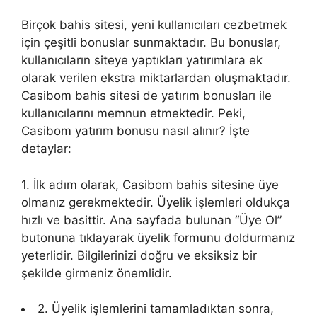
Birçok bahis sitesi, yeni kullanıcıları cezbetmek
için çeşitli bonuslar sunmaktadır. Bu bonuslar,
kullanıcıların siteye yaptıkları yatırımlara ek
olarak verilen ekstra miktarlardan oluşmaktadır.
Casibom bahis sitesi de yatırım bonusları ile
kullanıcılarını memnun etmektedir. Peki,
Casibom yatırım bonusu nasıl alınır? İşte
detaylar:
1. İlk adım olarak, Casibom bahis sitesine üye
olmanız gerekmektedir. Üyelik işlemleri oldukça
hızlı ve basittir. Ana sayfada bulunan “Üye Ol”
butonuna tıklayarak üyelik formunu doldurmanız
yeterlidir. Bilgilerinizi doğru ve eksiksiz bir
şekilde girmeniz önemlidir.
2. Üyelik işlemlerini tamamladıktan sonra,