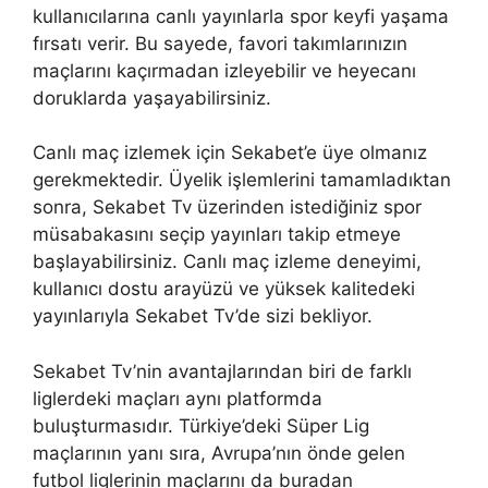
kullanıcılarına canlı yayınlarla spor keyfi yaşama
fırsatı verir. Bu sayede, favori takımlarınızın
maçlarını kaçırmadan izleyebilir ve heyecanı
doruklarda yaşayabilirsiniz.
Canlı maç izlemek için Sekabet’e üye olmanız
gerekmektedir. Üyelik işlemlerini tamamladıktan
sonra, Sekabet Tv üzerinden istediğiniz spor
müsabakasını seçip yayınları takip etmeye
başlayabilirsiniz. Canlı maç izleme deneyimi,
kullanıcı dostu arayüzü ve yüksek kalitedeki
yayınlarıyla Sekabet Tv’de sizi bekliyor.
Sekabet Tv’nin avantajlarından biri de farklı
liglerdeki maçları aynı platformda
buluşturmasıdır. Türkiye’deki Süper Lig
maçlarının yanı sıra, Avrupa’nın önde gelen
futbol liglerinin maçlarını da buradan