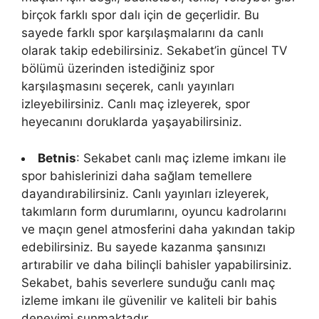
birçok farklı spor dalı için de geçerlidir. Bu
sayede farklı spor karşılaşmalarını da canlı
olarak takip edebilirsiniz. Sekabet’in güncel TV
bölümü üzerinden istediğiniz spor
karşılaşmasını seçerek, canlı yayınları
izleyebilirsiniz. Canlı maç izleyerek, spor
heyecanını doruklarda yaşayabilirsiniz.
Betnis
: Sekabet canlı maç izleme imkanı ile
spor bahislerinizi daha sağlam temellere
dayandırabilirsiniz. Canlı yayınları izleyerek,
takımların form durumlarını, oyuncu kadrolarını
ve maçın genel atmosferini daha yakından takip
edebilirsiniz. Bu sayede kazanma şansınızı
artırabilir ve daha bilinçli bahisler yapabilirsiniz.
Sekabet, bahis severlere sunduğu canlı maç
izleme imkanı ile güvenilir ve kaliteli bir bahis
deneyimi sunmaktadır.