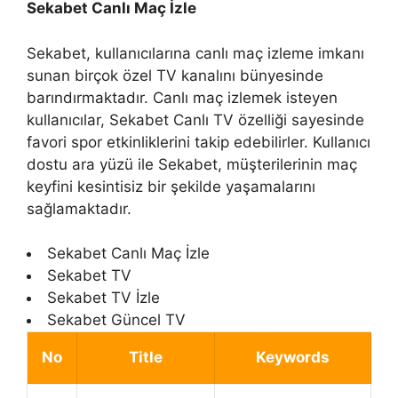
Sekabet Canlı Maç İzle
Sekabet, kullanıcılarına canlı maç izleme imkanı
sunan birçok özel TV kanalını bünyesinde
barındırmaktadır. Canlı maç izlemek isteyen
kullanıcılar, Sekabet Canlı TV özelliği sayesinde
favori spor etkinliklerini takip edebilirler. Kullanıcı
dostu ara yüzü ile Sekabet, müşterilerinin maç
keyfini kesintisiz bir şekilde yaşamalarını
sağlamaktadır.
Sekabet Canlı Maç İzle
Sekabet TV
Sekabet TV İzle
Sekabet Güncel TV
No
Title
Keywords