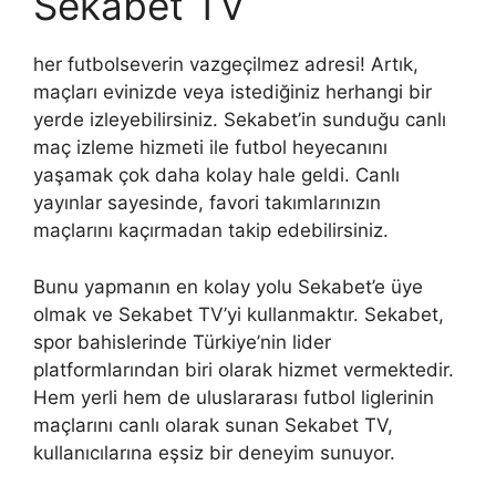
Sekabet TV
her futbolseverin vazgeçilmez adresi! Artık,
maçları evinizde veya istediğiniz herhangi bir
yerde izleyebilirsiniz. Sekabet’in sunduğu canlı
maç izleme hizmeti ile futbol heyecanını
yaşamak çok daha kolay hale geldi. Canlı
yayınlar sayesinde, favori takımlarınızın
maçlarını kaçırmadan takip edebilirsiniz.
Bunu yapmanın en kolay yolu Sekabet’e üye
olmak ve Sekabet TV’yi kullanmaktır. Sekabet,
spor bahislerinde Türkiye’nin lider
platformlarından biri olarak hizmet vermektedir.
Hem yerli hem de uluslararası futbol liglerinin
maçlarını canlı olarak sunan Sekabet TV,
kullanıcılarına eşsiz bir deneyim sunuyor.