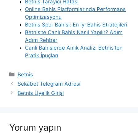
Betnis Tarayıcı Hatası
Online Bahis Platformlarında Performans
Optimizasyonu
Betnis Spor Bahisi: En İyi Bahis Stratejileri
Betnis’te Canlı Bahis Nasıl Yapılır? Adım
Adım Rehber
Canlı Bahislerde Anlık Analiz: Betnis’ten
Pratik İpuçları
Kategoriler
Betnis
Sekabet Telegram Adresi
Betnis Üyelik Girişi
Yorum yapın