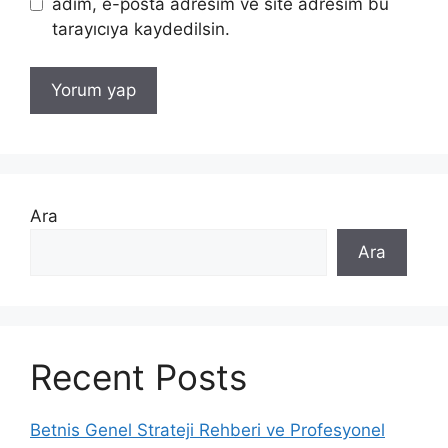
adım, e-posta adresim ve site adresim bu
tarayıcıya kaydedilsin.
Ara
Ara
Recent Posts
Betnis Genel Strateji Rehberi ve Profesyonel