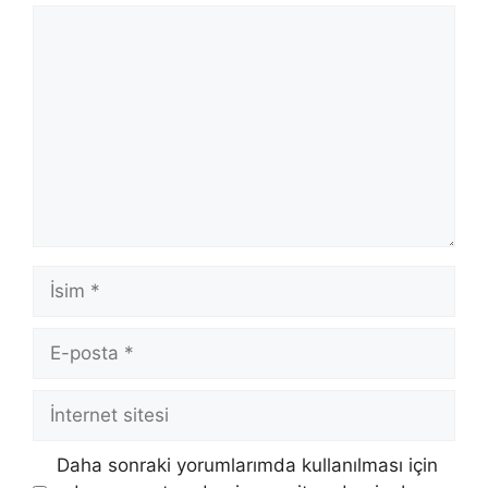
Yorum
İsim
E-
posta
İnternet
sitesi
Daha sonraki yorumlarımda kullanılması için