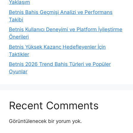
Yaklaşım
Betnis Bahis Geçmişi Analizi ve Performans
Takibi
Betnis Kullanıcı Deneyimi ve Platform İyileştirme
Önerileri
Betnis Yüksek Kazanç Hedefleyenler İçin
Taktikler
Betnis 2026 Trend Bahis Türleri ve Popüler
Oyunlar
Recent Comments
Görüntülenecek bir yorum yok.