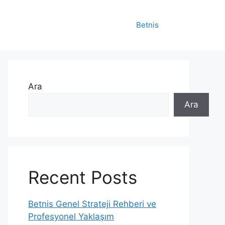
Betnis
Ara
Ara
Recent Posts
Betnis Genel Strateji Rehberi ve
Profesyonel Yaklaşım