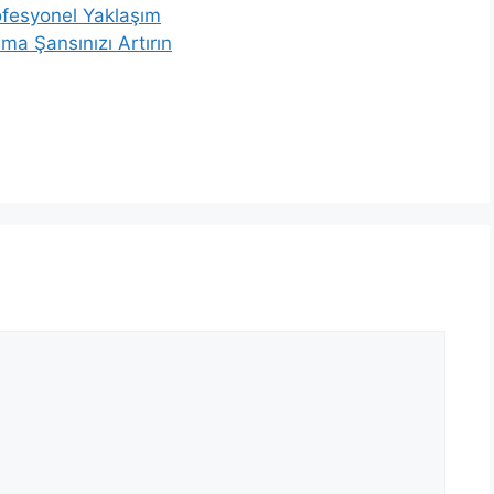
ofesyonel Yaklaşım
ma Şansınızı Artırın