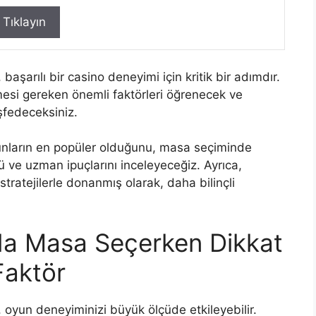
Tıklayın
aşarılı bir casino deneyimi için kritik bir adımdır.
si gereken önemli faktörleri öğrenecek ve
eşfedeceksiniz.
yunların en popüler olduğunu, masa seçiminde
 ve uzman ipuçlarını inceleyeceğiz. Ayrıca,
stratejilerle donanmış olarak, daha bilinçli
’da Masa Seçerken Dikkat
Faktör
 oyun deneyiminizi büyük ölçüde etkileyebilir.