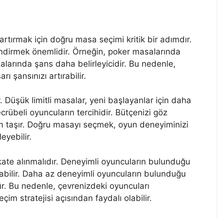
rtırmak için doğru masa seçimi kritik bir adımdır.
rlendirmek önemlidir. Örneğin, poker masalarında
salarında şans daha belirleyicidir. Bu nedenle,
ı şansınızı artırabilir.
r. Düşük limitli masalar, yeni başlayanlar için daha
ecrübeli oyuncuların tercihidir. Bütçenizi göz
taşır. Doğru masayı seçmek, oyun deneyiminizi
eyebilir.
kate alınmalıdır. Deneyimli oyuncuların bulunduğu
bilir. Daha az deneyimli oyuncuların bulunduğu
 Bu nedenle, çevrenizdeki oyuncuları
m stratejisi açısından faydalı olabilir.