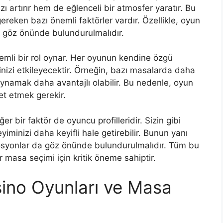
artırır hem de eğlenceli bir atmosfer yaratır. Bu
reken bazı önemli faktörler vardır. Özellikle, oyun
er göz önünde bulundurulmalıdır.
nemli bir rol oynar. Her oyunun kendine özgü
jinizi etkileyecektir. Örneğin, bazı masalarda daha
 oynamak daha avantajlı olabilir. Bu nedenle, oyun
et etmek gerekir.
 bir faktör de oyuncu profilleridir. Sizin gibi
inizi daha keyifli hale getirebilir. Bunun yanı
syonlar da göz önünde bulundurulmalıdır. Tüm bu
r masa seçimi için kritik öneme sahiptir.
sino Oyunları ve Masa