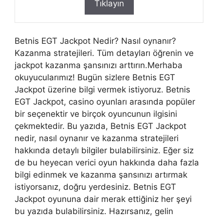
Tıklayın
Betnis EGT Jackpot Nedir? Nasıl oynanır?
Kazanma stratejileri. Tüm detayları öğrenin ve
jackpot kazanma şansınızı arttırın.Merhaba
okuyucularımız! Bugün sizlere Betnis EGT
Jackpot üzerine bilgi vermek istiyoruz. Betnis
EGT Jackpot, casino oyunları arasında popüler
bir seçenektir ve birçok oyuncunun ilgisini
çekmektedir. Bu yazıda, Betnis EGT Jackpot
nedir, nasıl oynanır ve kazanma stratejileri
hakkında detaylı bilgiler bulabilirsiniz. Eğer siz
de bu heyecan verici oyun hakkında daha fazla
bilgi edinmek ve kazanma şansınızı artırmak
istiyorsanız, doğru yerdesiniz. Betnis EGT
Jackpot oyununa dair merak ettiğiniz her şeyi
bu yazıda bulabilirsiniz. Hazırsanız, gelin