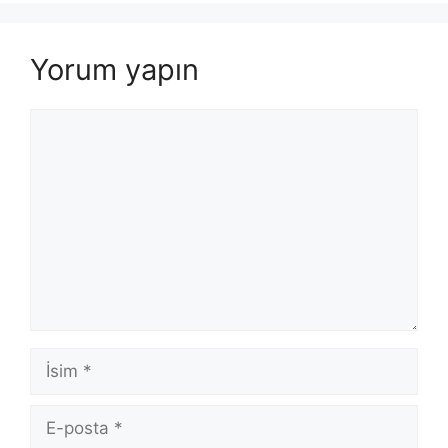
Yorum yapın
Yorum
İsim
E-
posta