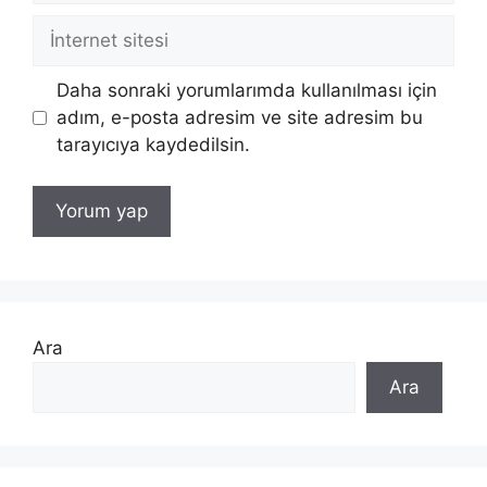
İnternet
sitesi
Daha sonraki yorumlarımda kullanılması için
adım, e-posta adresim ve site adresim bu
tarayıcıya kaydedilsin.
Ara
Ara