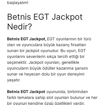
başlayalım!
Betnis EGT Jackpot
Nedir?
Betnis EGT Jackpot,
EGT oyunlarının bir türü
olan ve oyunculara büyük kazanç fırsatları
sunan bir jackpot oyunudur. Bu oyun, EGT
oyunlarını sevenlerin sıkça tercih ettiği bir
seçenektir. Jackpot oyunları, genellikle
oyuncuların büyük ödüller kazanma şansını
sunar ve heyecan dolu bir oyun deneyimi
yaşatır.
Betnis EGT Jackpot
oyununda, birbirinden
farklı temalara sahip slot oyunları bulunur ve her
bir oyunun kendine özgü özellikleri vardır.