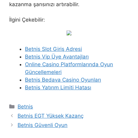
kazanma şansınızı artırabilir.
İlgini Çekebilir:
Betnis Slot Giriş Adresi
Betnis Vip Üye Avantajları
Online Casino Platformlarında Oyun
Güncellemeleri
Betnis Bedava Casino Oyunları
Betnis Yatırım Limiti Hatası
Kategoriler
Betnis
Betnis EGT Yüksek Kazanç
Betnis Güvenli Oyun