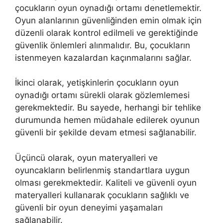
çocukların oyun oynadığı ortamı denetlemektir.
Oyun alanlarının güvenliğinden emin olmak için
düzenli olarak kontrol edilmeli ve gerektiğinde
güvenlik önlemleri alınmalıdır. Bu, çocukların
istenmeyen kazalardan kaçınmalarını sağlar.
İkinci olarak, yetişkinlerin çocukların oyun
oynadığı ortamı sürekli olarak gözlemlemesi
gerekmektedir. Bu sayede, herhangi bir tehlike
durumunda hemen müdahale edilerek oyunun
güvenli bir şekilde devam etmesi sağlanabilir.
Üçüncü olarak, oyun materyalleri ve
oyuncakların belirlenmiş standartlara uygun
olması gerekmektedir. Kaliteli ve güvenli oyun
materyalleri kullanarak çocukların sağlıklı ve
güvenli bir oyun deneyimi yaşamaları
sağlanabilir.