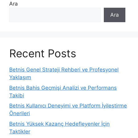
Ara
Ara
Recent Posts
Betnis Genel Strateji Rehberi ve Profesyonel
Yaklaşım
Betnis Bahis Geçmişi Analizi ve Performans
Takibi
Betnis Kullanıcı Deneyimi ve Platform İyileştirme
Önerileri
Betnis Yüksek Kazanç Hedefleyenler İçin
Taktikler