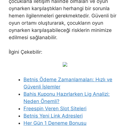
çocuklarla iletişim halinde olmaları ve oyun
oynarken karşılaştıkları herhangi bir sorunla
hemen ilgilenmeleri gerekmektedir. Güvenli bir
oyun ortamı oluşturarak, çocukların oyun
oynarken karşılaşabileceği risklerin minimize
edilmesi sağlanabilir.
İlgini Çekebilir:
Betnis Ödeme Zamanlamaları: Hızlı ve
Güvenli İşlemler
Bahis Kuponu Hazırlarken Lig Analizi:
Neden Önemli?
Freespin Veren Slot Siteleri
Betnis Yeni Link Adresleri
Her Gün 1 Deneme Bonusu