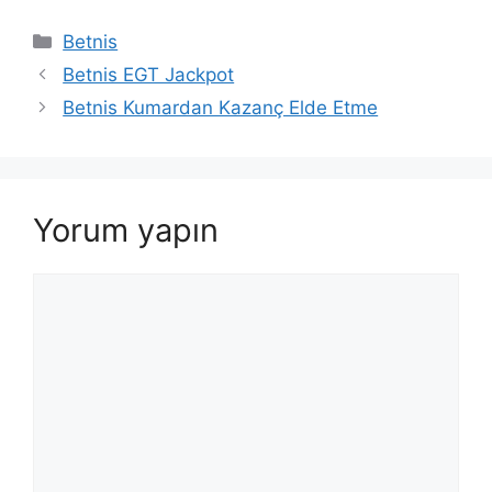
Kategoriler
Betnis
Betnis EGT Jackpot
Betnis Kumardan Kazanç Elde Etme
Yorum yapın
Yorum