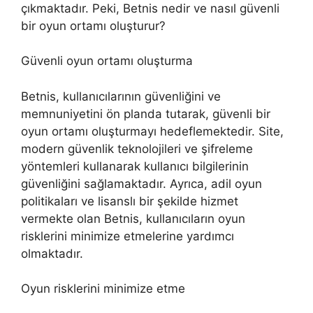
çıkmaktadır. Peki, Betnis nedir ve nasıl güvenli
bir oyun ortamı oluşturur?
Güvenli oyun ortamı oluşturma
Betnis, kullanıcılarının güvenliğini ve
memnuniyetini ön planda tutarak, güvenli bir
oyun ortamı oluşturmayı hedeflemektedir. Site,
modern güvenlik teknolojileri ve şifreleme
yöntemleri kullanarak kullanıcı bilgilerinin
güvenliğini sağlamaktadır. Ayrıca, adil oyun
politikaları ve lisanslı bir şekilde hizmet
vermekte olan Betnis, kullanıcıların oyun
risklerini minimize etmelerine yardımcı
olmaktadır.
Oyun risklerini minimize etme