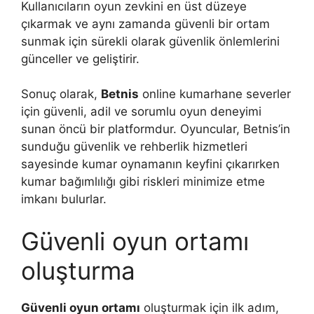
Kullanıcıların oyun zevkini en üst düzeye
çıkarmak ve aynı zamanda güvenli bir ortam
sunmak için sürekli olarak güvenlik önlemlerini
günceller ve geliştirir.
Sonuç olarak,
Betnis
online kumarhane severler
için güvenli, adil ve sorumlu oyun deneyimi
sunan öncü bir platformdur. Oyuncular, Betnis’in
sunduğu güvenlik ve rehberlik hizmetleri
sayesinde kumar oynamanın keyfini çıkarırken
kumar bağımlılığı gibi riskleri minimize etme
imkanı bulurlar.
Güvenli oyun ortamı
oluşturma
Güvenli oyun ortamı
oluşturmak için ilk adım,