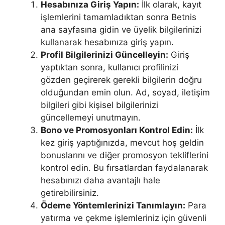
Hesabınıza Giriş Yapın:
İlk olarak, kayıt
işlemlerini tamamladıktan sonra Betnis
ana sayfasına gidin ve üyelik bilgilerinizi
kullanarak hesabınıza giriş yapın.
Profil Bilgilerinizi Güncelleyin:
Giriş
yaptıktan sonra, kullanıcı profilinizi
gözden geçirerek gerekli bilgilerin doğru
olduğundan emin olun. Ad, soyad, iletişim
bilgileri gibi kişisel bilgilerinizi
güncellemeyi unutmayın.
Bono ve Promosyonları Kontrol Edin:
İlk
kez giriş yaptığınızda, mevcut hoş geldin
bonuslarını ve diğer promosyon tekliflerini
kontrol edin. Bu fırsatlardan faydalanarak
hesabınızı daha avantajlı hale
getirebilirsiniz.
Ödeme Yöntemlerinizi Tanımlayın:
Para
yatırma ve çekme işlemleriniz için güvenli