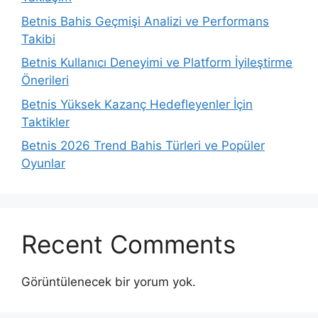
Betnis Bahis Geçmişi Analizi ve Performans
Takibi
Betnis Kullanıcı Deneyimi ve Platform İyileştirme
Önerileri
Betnis Yüksek Kazanç Hedefleyenler İçin
Taktikler
Betnis 2026 Trend Bahis Türleri ve Popüler
Oyunlar
Recent Comments
Görüntülenecek bir yorum yok.