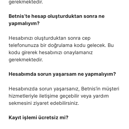
gerekmektedir.
Betnis’te hesap oluşturduktan sonra ne
yapmalıyım?
Hesabınızı oluşturduktan sonra cep
telefonunuza bir doğrulama kodu gelecek. Bu
kodu girerek hesabınızı onaylamanız
gerekmektedir.
Hesabımda sorun yaşarsam ne yapmalıyım?
Hesabınızda sorun yaşarsanız, Betnis’in müşteri
hizmetleriyle iletişime geçebilir veya yardım
sekmesini ziyaret edebilirsiniz.
Kayıt işlemi ücretsiz mi?