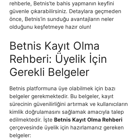
rehberle, Betnis’te bahis yapmanın keyfini
güvenle çıkarabilirsiniz. Detaylara geçmeden
önce, Betnis’in sunduğu avantajların neler
olduğunu keşfetmeye hazır olun!
Betnis Kayıt Olma
Rehberi: Üyelik İçin
Gerekli Belgeler
Betnis platformuna üye olabilmek için bazı
belgeler gerekmektedir. Bu belgeler, kayıt
sürecinin güvenilirliğini artırmak ve kullanıcıların
kimlik doğrulamasını sağlamak amacıyla talep
edilmektedir. İşte
Betnis Kayıt Olma Rehberi
çerçevesinde üyelik için hazırlamanız gereken
belgeler: