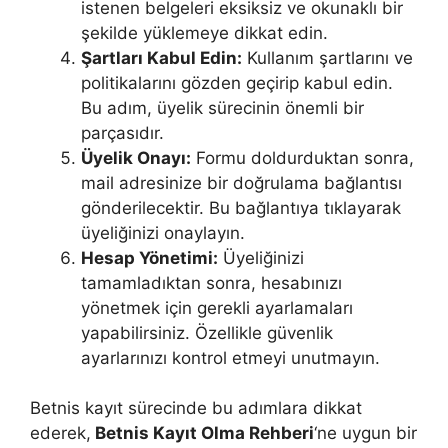
istenen belgeleri eksiksiz ve okunaklı bir
şekilde yüklemeye dikkat edin.
Şartları Kabul Edin:
Kullanım şartlarını ve
politikalarını gözden geçirip kabul edin.
Bu adım, üyelik sürecinin önemli bir
parçasıdır.
Üyelik Onayı:
Formu doldurduktan sonra,
mail adresinize bir doğrulama bağlantısı
gönderilecektir. Bu bağlantıya tıklayarak
üyeliğinizi onaylayın.
Hesap Yönetimi:
Üyeliğinizi
tamamladıktan sonra, hesabınızı
yönetmek için gerekli ayarlamaları
yapabilirsiniz. Özellikle güvenlik
ayarlarınızı kontrol etmeyi unutmayın.
Betnis kayıt sürecinde bu adımlara dikkat
ederek,
Betnis Kayıt Olma Rehberi
‘ne uygun bir