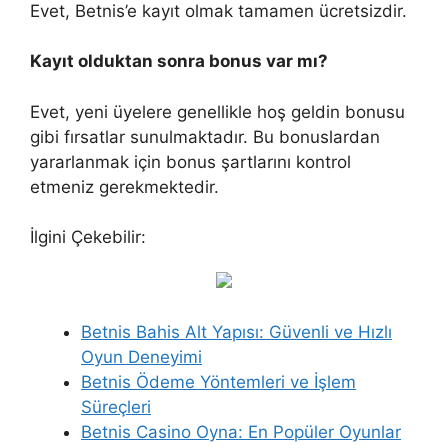
Evet, Betnis’e kayıt olmak tamamen ücretsizdir.
Kayıt olduktan sonra bonus var mı?
Evet, yeni üyelere genellikle hoş geldin bonusu
gibi fırsatlar sunulmaktadır. Bu bonuslardan
yararlanmak için bonus şartlarını kontrol
etmeniz gerekmektedir.
İlgini Çekebilir:
Betnis Bahis Alt Yapısı: Güvenli ve Hızlı
Oyun Deneyimi
Betnis Ödeme Yöntemleri ve İşlem
Süreçleri
Betnis Casino Oyna: En Popüler Oyunlar