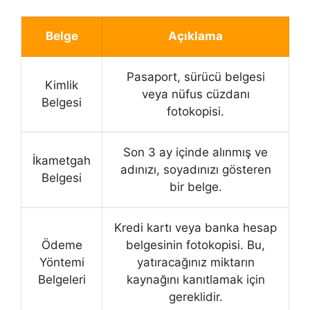
Belge
Açıklama
Pasaport, sürücü belgesi
Kimlik
veya nüfus cüzdanı
Belgesi
fotokopisi.
Son 3 ay içinde alınmış ve
İkametgah
adınızı, soyadınızı gösteren
Belgesi
bir belge.
Kredi kartı veya banka hesap
Ödeme
belgesinin fotokopisi. Bu,
Yöntemi
yatıracağınız miktarın
Belgeleri
kaynağını kanıtlamak için
gereklidir.