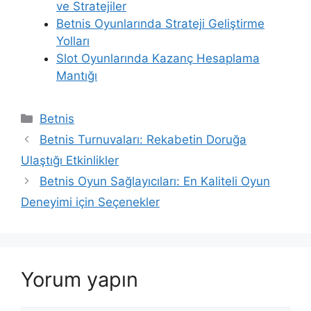
ve Stratejiler
Betnis Oyunlarında Strateji Geliştirme
Yolları
Slot Oyunlarında Kazanç Hesaplama
Mantığı
Kategoriler
Betnis
Betnis Turnuvaları: Rekabetin Doruğa
Ulaştığı Etkinlikler
Betnis Oyun Sağlayıcıları: En Kaliteli Oyun
Deneyimi için Seçenekler
Yorum yapın