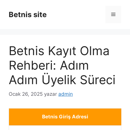
İçeriğe
atla
Betnis site
Menü
Betnis Kayıt Olma
Rehberi: Adım
Adım Üyelik Süreci
Ocak 26, 2025
yazar
admin
Betnis Giriş Adresi