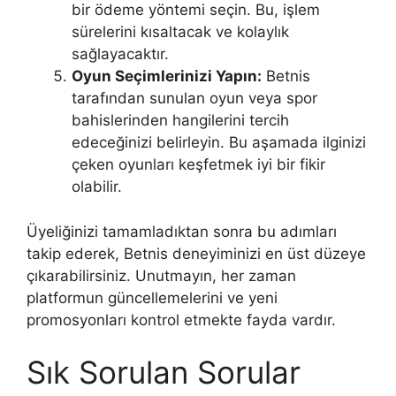
bir ödeme yöntemi seçin. Bu, işlem
sürelerini kısaltacak ve kolaylık
sağlayacaktır.
Oyun Seçimlerinizi Yapın:
Betnis
tarafından sunulan oyun veya spor
bahislerinden hangilerini tercih
edeceğinizi belirleyin. Bu aşamada ilginizi
çeken oyunları keşfetmek iyi bir fikir
olabilir.
Üyeliğinizi tamamladıktan sonra bu adımları
takip ederek, Betnis deneyiminizi en üst düzeye
çıkarabilirsiniz. Unutmayın, her zaman
platformun güncellemelerini ve yeni
promosyonları kontrol etmekte fayda vardır.
Sık Sorulan Sorular