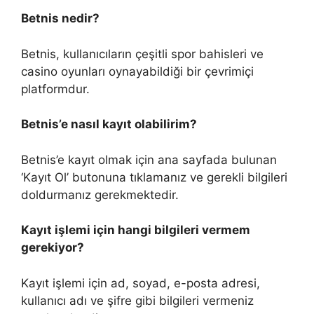
Betnis nedir?
Betnis, kullanıcıların çeşitli spor bahisleri ve
casino oyunları oynayabildiği bir çevrimiçi
platformdur.
Betnis’e nasıl kayıt olabilirim?
Betnis’e kayıt olmak için ana sayfada bulunan
‘Kayıt Ol’ butonuna tıklamanız ve gerekli bilgileri
doldurmanız gerekmektedir.
Kayıt işlemi için hangi bilgileri vermem
gerekiyor?
Kayıt işlemi için ad, soyad, e-posta adresi,
kullanıcı adı ve şifre gibi bilgileri vermeniz