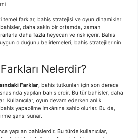
imi
 temel farklar, bahis stratejisi ve oyun dinamikleri
 bahisler, daha sakin bir ortamda, zaman
ararlarla daha fazla heyecan ve risk içerir. Bahis
 uygun olduğunu belirlemeleri, bahis stratejilerinin
Farkları Nelerdir?
sındaki Farklar
, bahis tutkunları için son derece
snasında yapılan bahislerdir. Bu tür bahisler, daha
r. Kullanıcılar, oyun devam ederken anlık
a bahis yapabilme imkânına sahip olurlar. Bu da,
tirme şansı sunar.
 yapılan bahislerdir. Bu türde kullanıcılar,