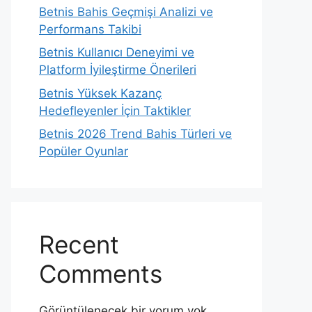
Betnis Bahis Geçmişi Analizi ve
Performans Takibi
Betnis Kullanıcı Deneyimi ve
Platform İyileştirme Önerileri
Betnis Yüksek Kazanç
Hedefleyenler İçin Taktikler
Betnis 2026 Trend Bahis Türleri ve
Popüler Oyunlar
Recent
Comments
Görüntülenecek bir yorum yok.