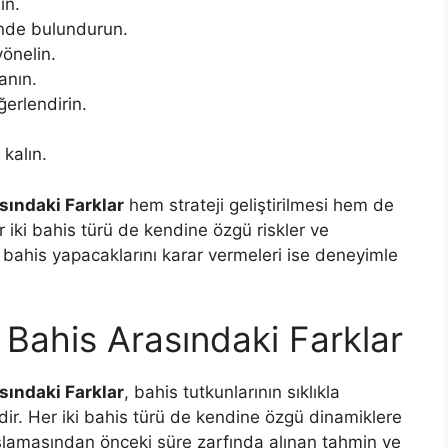
in.
nde bulundurun.
önelin.
anın.
ğerlendirin.
 kalın.
sındaki Farklar
hem strateji geliştirilmesi hem de
r iki bahis türü de kendine özgü riskler ve
e bahis yapacaklarını karar vermeleri ise deneyimle
Bahis Arasındaki Farklar
sındaki Farklar
, bahis tutkunlarının sıklıkla
idir. Her iki bahis türü de kendine özgü dinamiklere
şlamasından önceki süre zarfında alınan tahmin ve