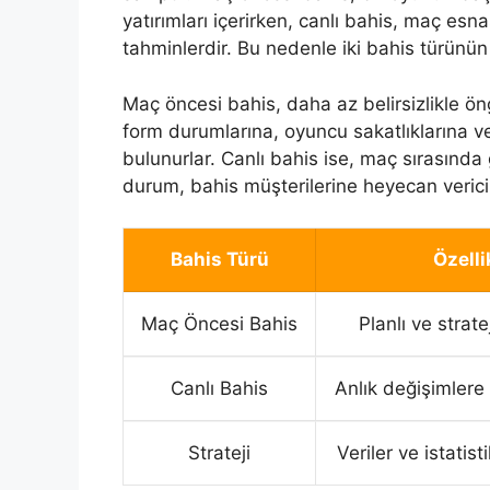
yatırımları içerirken, canlı bahis, maç esn
tahminlerdir. Bu nedenle iki bahis türünün
Maç öncesi bahis, daha az belirsizlikle öng
form durumlarına, oyuncu sakatlıklarına 
bulunurlar. Canlı bahis ise, maç sırasında g
durum, bahis müşterilerine heyecan verici
Bahis Türü
Özelli
Maç Öncesi Bahis
Planlı ve strate
Canlı Bahis
Anlık değişimlere 
Strateji
Veriler ve istatisti