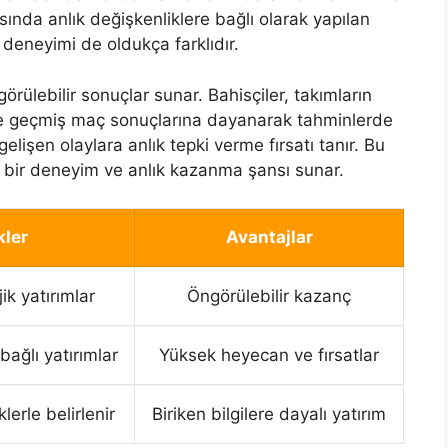
asında anlık değişkenliklere bağlı olarak yapılan
 deneyimi de oldukça farklıdır.
örülebilir sonuçlar sunar. Bahisçiler, takımların
ve geçmiş maç sonuçlarına dayanarak tahminlerde
elişen olaylara anlık tepki verme fırsatı tanır. Bu
 bir deneyim ve anlık kazanma şansı sunar.
kler
Avantajlar
jik yatırımlar
Öngörülebilir kazanç
bağlı yatırımlar
Yüksek heyecan ve fırsatlar
klerle belirlenir
Biriken bilgilere dayalı yatırım