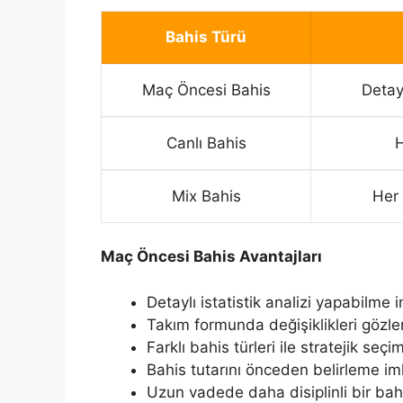
Bahis Türü
Maç Öncesi Bahis
Detay
Canlı Bahis
H
Mix Bahis
Her 
Maç Öncesi Bahis Avantajları
Detaylı istatistik analizi yapabilme 
Takım formunda değişiklikleri gözle
Farklı bahis türleri ile stratejik se
Bahis tutarını önceden belirleme im
Uzun vadede daha disiplinli bir bahis