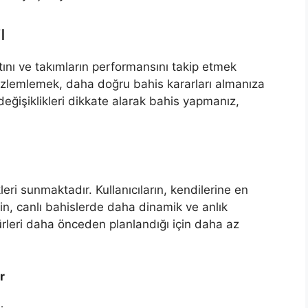
ı
nı ve takımların performansını takip etmek
özlemlemek, daha doğru bahis kararları almanıza
 değişiklikleri dikkate alarak bahis yapmanız,
eri sunmaktadır. Kullanıcıların, kendilerine en
n, canlı bahislerde daha dinamik ve anlık
türleri daha önceden planlandığı için daha az
r