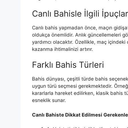
Canlı Bahisle İlgili İpuçlar
Canlı bahis yapmadan önce, maçın gidişatı
oldukça önemlidir. Anlık güncellemeleri g
yardımcı olacaktır. Özellikle, maç içindeki
kazanma ihtimalinizi artırır.
Farklı Bahis Türleri
Bahis dünyası, çeşitli türde bahis seçenekl
uygun türü seçmesi gerekmektedir. Örneği
kararlarla hareket edilirken, klasik bahis 
esneklik sunar.
Canlı Bahiste Dikkat Edilmesi Gerekenle