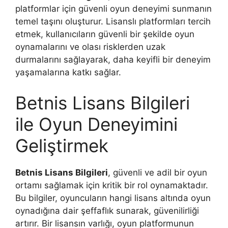
platformlar için güvenli oyun deneyimi sunmanın
temel taşını oluşturur. Lisanslı platformları tercih
etmek, kullanıcıların güvenli bir şekilde oyun
oynamalarını ve olası risklerden uzak
durmalarını sağlayarak, daha keyifli bir deneyim
yaşamalarına katkı sağlar.
Betnis Lisans Bilgileri
ile Oyun Deneyimini
Geliştirmek
Betnis Lisans Bilgileri
, güvenli ve adil bir oyun
ortamı sağlamak için kritik bir rol oynamaktadır.
Bu bilgiler, oyuncuların hangi lisans altında oyun
oynadığına dair şeffaflık sunarak, güvenilirliği
artırır. Bir lisansın varlığı, oyun platformunun