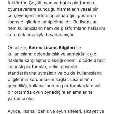
faktördür. Çeşitli oyun ve bahis platformları,
oyunseverlere sunduğu hizmetlerin yasal bir
çerçeve içerisinde olup olmadığını gösteren
lisans bilgilerine sahip olmalıdır. Bu lisanslar,
hem kullanıcıların hem de platformların haklarını
korumak amacıyla tasarlanmıştır.
Öncelikle,
Betnis Lisans Bilgileri
ile
kullanıcıların dolandırıcılık ve sahtekârlık gibi
risklerle karşılaşma olasılığı önemli ölçüde azalır.
Lisanslı platformlar, belirli güvenlik
standartlarına uymalıdır ve bu da kullanıcıların
bilgilerinin korunmasını sağlar. Lisansların
geçerliliği, kullanıcıların bu platformlarda nasıl
bir ortamda oyun oynadığını anlamalarına
yardımcı olur.
Ayrıca, lisanslı bahis ve oyun siteleri, şikayet ve