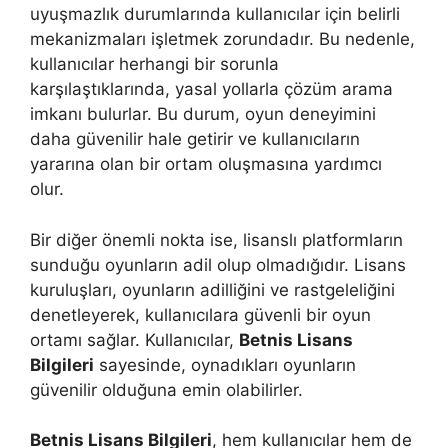
uyuşmazlık durumlarında kullanıcılar için belirli
mekanizmaları işletmek zorundadır. Bu nedenle,
kullanıcılar herhangi bir sorunla
karşılaştıklarında, yasal yollarla çözüm arama
imkanı bulurlar. Bu durum, oyun deneyimini
daha güvenilir hale getirir ve kullanıcıların
yararına olan bir ortam oluşmasına yardımcı
olur.
Bir diğer önemli nokta ise, lisanslı platformların
sunduğu oyunların adil olup olmadığıdır. Lisans
kuruluşları, oyunların adilliğini ve rastgeleliğini
denetleyerek, kullanıcılara güvenli bir oyun
ortamı sağlar. Kullanıcılar,
Betnis Lisans
Bilgileri
sayesinde, oynadıkları oyunların
güvenilir olduğuna emin olabilirler.
Betnis Lisans Bilgileri
, hem kullanıcılar hem de