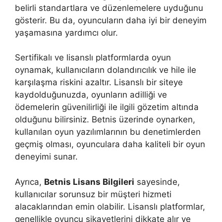
belirli standartlara ve düzenlemelere uyduğunu
gösterir. Bu da, oyuncuların daha iyi bir deneyim
yaşamasına yardımcı olur.
Sertifikalı ve lisanslı platformlarda oyun
oynamak, kullanıcıların dolandırıcılık ve hile ile
karşılaşma riskini azaltır. Lisanslı bir siteye
kaydolduğunuzda, oyunların adilliği ve
ödemelerin güvenilirliği ile ilgili gözetim altında
olduğunu bilirsiniz. Betnis üzerinde oynarken,
kullanılan oyun yazılımlarının bu denetimlerden
geçmiş olması, oyunculara daha kaliteli bir oyun
deneyimi sunar.
Ayrıca,
Betnis Lisans Bilgileri
sayesinde,
kullanıcılar sorunsuz bir müşteri hizmeti
alacaklarından emin olabilir. Lisanslı platformlar,
genellikle oyuncu şikayetlerini dikkate alır ve