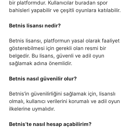
bir platformdur. Kullanıcılar buradan spor
bahisleri yapabilir ve çeşitli oyunlara katılabilir.
Betnis lisansı nedir?
Betnis lisansı, platformun yasal olarak faaliyet
gösterebilmesi için gerekli olan resmi bir
belgedir. Bu lisans, güvenli ve adil oyun
sağlamak adına önemlidir.
Betnis nasıl güvenilir olur?
Betnis’in güvenilirliğini sağlamak için, lisanslı
olmalı, kullanıcı verilerini korumalı ve adil oyun
ilkelerine uymalıdır.
Betnis’te nasıl hesap açabilirim?