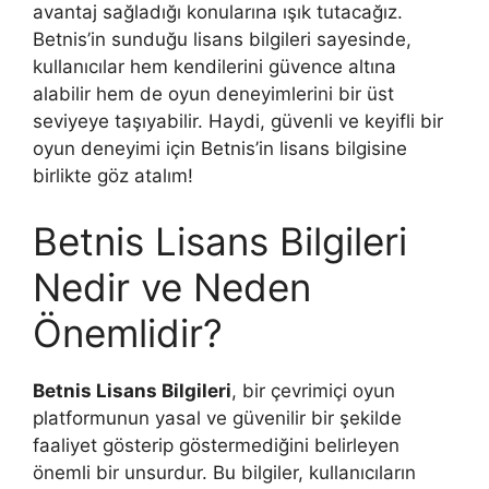
avantaj sağladığı konularına ışık tutacağız.
Betnis’in sunduğu lisans bilgileri sayesinde,
kullanıcılar hem kendilerini güvence altına
alabilir hem de oyun deneyimlerini bir üst
seviyeye taşıyabilir. Haydi, güvenli ve keyifli bir
oyun deneyimi için Betnis’in lisans bilgisine
birlikte göz atalım!
Betnis Lisans Bilgileri
Nedir ve Neden
Önemlidir?
Betnis Lisans Bilgileri
, bir çevrimiçi oyun
platformunun yasal ve güvenilir bir şekilde
faaliyet gösterip göstermediğini belirleyen
önemli bir unsurdur. Bu bilgiler, kullanıcıların