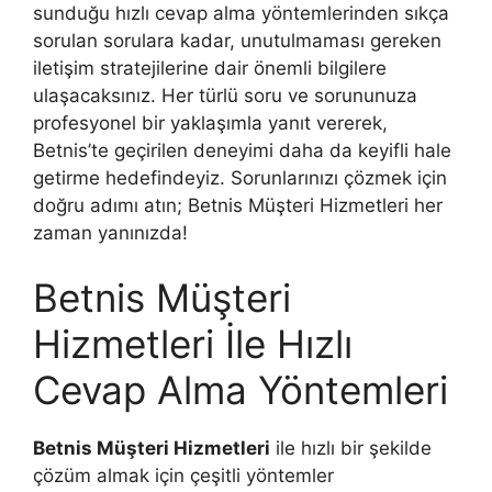
sunduğu hızlı cevap alma yöntemlerinden sıkça
sorulan sorulara kadar, unutulmaması gereken
iletişim stratejilerine dair önemli bilgilere
ulaşacaksınız. Her türlü soru ve sorununuza
profesyonel bir yaklaşımla yanıt vererek,
Betnis’te geçirilen deneyimi daha da keyifli hale
getirme hedefindeyiz. Sorunlarınızı çözmek için
doğru adımı atın; Betnis Müşteri Hizmetleri her
zaman yanınızda!
Betnis Müşteri
Hizmetleri İle Hızlı
Cevap Alma Yöntemleri
Betnis Müşteri Hizmetleri
ile hızlı bir şekilde
çözüm almak için çeşitli yöntemler