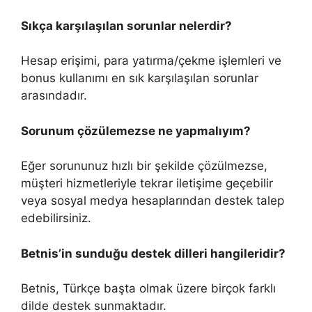
Sıkça karşılaşılan sorunlar nelerdir?
Hesap erişimi, para yatırma/çekme işlemleri ve
bonus kullanımı en sık karşılaşılan sorunlar
arasındadır.
Sorunum çözülemezse ne yapmalıyım?
Eğer sorununuz hızlı bir şekilde çözülmezse,
müşteri hizmetleriyle tekrar iletişime geçebilir
veya sosyal medya hesaplarından destek talep
edebilirsiniz.
Betnis’in sunduğu destek dilleri hangileridir?
Betnis, Türkçe başta olmak üzere birçok farklı
dilde destek sunmaktadır.