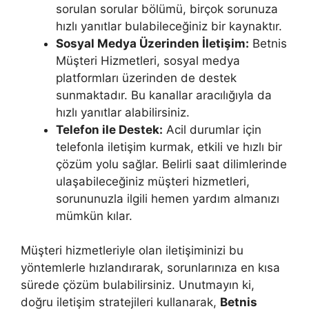
sorulan sorular bölümü, birçok sorunuza
hızlı yanıtlar bulabileceğiniz bir kaynaktır.
Sosyal Medya Üzerinden İletişim:
Betnis
Müşteri Hizmetleri, sosyal medya
platformları üzerinden de destek
sunmaktadır. Bu kanallar aracılığıyla da
hızlı yanıtlar alabilirsiniz.
Telefon ile Destek:
Acil durumlar için
telefonla iletişim kurmak, etkili ve hızlı bir
çözüm yolu sağlar. Belirli saat dilimlerinde
ulaşabileceğiniz müşteri hizmetleri,
sorununuzla ilgili hemen yardım almanızı
mümkün kılar.
Müşteri hizmetleriyle olan iletişiminizi bu
yöntemlerle hızlandırarak, sorunlarınıza en kısa
sürede çözüm bulabilirsiniz. Unutmayın ki,
doğru iletişim stratejileri kullanarak,
Betnis