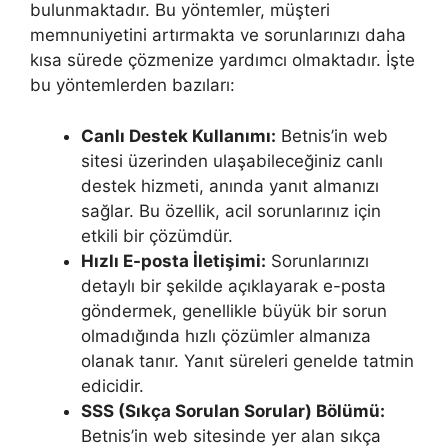
bulunmaktadır. Bu yöntemler, müşteri
memnuniyetini artırmakta ve sorunlarınızı daha
kısa sürede çözmenize yardımcı olmaktadır. İşte
bu yöntemlerden bazıları:
Canlı Destek Kullanımı:
Betnis’in web
sitesi üzerinden ulaşabileceğiniz canlı
destek hizmeti, anında yanıt almanızı
sağlar. Bu özellik, acil sorunlarınız için
etkili bir çözümdür.
Hızlı E-posta İletişimi:
Sorunlarınızı
detaylı bir şekilde açıklayarak e-posta
göndermek, genellikle büyük bir sorun
olmadığında hızlı çözümler almanıza
olanak tanır. Yanıt süreleri genelde tatmin
edicidir.
SSS (Sıkça Sorulan Sorular) Bölümü:
Betnis’in web sitesinde yer alan sıkça