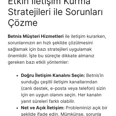
Etkin İletişim Kurma
Stratejileri ile Sorunları
Çözme
Betnis Müşteri Hizmetleri
ile iletişim kurarken,
sorunlarınızın en hızlı şekilde çözülmesini
sağlamak için bazı stratejileri uygulamak
önemlidir. İşte bu süreçte dikkate almanız
gereken bazı etkili yöntemler:
Doğru İletişim Kanalını Seçin:
Betnis’in
sunduğu çeşitli iletişim kanallarından
(canlı destek, e-posta veya telefon) sizin
için en uygun olanını seçin. Her kanalın
yanıt süreleri farklı olabilir.
Net ve Açık İletişim:
Probleminizi açık bir
şekilde ifade edin. Mümkünse, sorunla