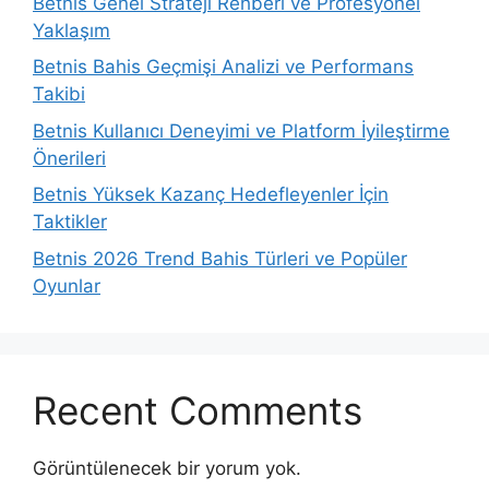
Betnis Genel Strateji Rehberi ve Profesyonel
Yaklaşım
Betnis Bahis Geçmişi Analizi ve Performans
Takibi
Betnis Kullanıcı Deneyimi ve Platform İyileştirme
Önerileri
Betnis Yüksek Kazanç Hedefleyenler İçin
Taktikler
Betnis 2026 Trend Bahis Türleri ve Popüler
Oyunlar
Recent Comments
Görüntülenecek bir yorum yok.