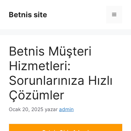
İçeriğe
atla
Betnis site
Menü
Betnis Müşteri
Hizmetleri:
Sorunlarınıza Hızlı
Çözümler
Ocak 20, 2025
yazar
admin