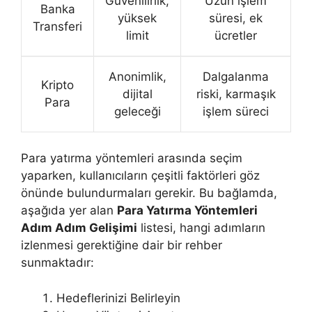
Güvenilirlik,
Uzun işlem
Banka
yüksek
süresi, ek
Transferi
limit
ücretler
Anonimlik,
Dalgalanma
Kripto
dijital
riski, karmaşık
Para
geleceği
işlem süreci
Para yatırma yöntemleri arasında seçim
yaparken, kullanıcıların çeşitli faktörleri göz
önünde bulundurmaları gerekir. Bu bağlamda,
aşağıda yer alan
Para Yatırma Yöntemleri
Adım Adım Gelişimi
listesi, hangi adımların
izlenmesi gerektiğine dair bir rehber
sunmaktadır:
Hedeflerinizi Belirleyin