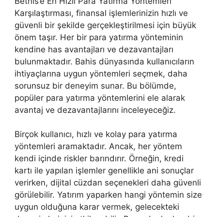
Betnis’e En Hızlı Para Yatırma Yöntemleri
Karşılaştırması, finansal işlemlerinizin hızlı ve
güvenli bir şekilde gerçekleştirilmesi için büyük
önem taşır. Her bir para yatırma yönteminin
kendine has avantajları ve dezavantajları
bulunmaktadır. Bahis dünyasında kullanıcıların
ihtiyaçlarına uygun yöntemleri seçmek, daha
sorunsuz bir deneyim sunar. Bu bölümde,
popüler para yatırma yöntemlerini ele alarak
avantaj ve dezavantajlarını inceleyeceğiz.
Birçok kullanıcı, hızlı ve kolay para yatırma
yöntemleri aramaktadır. Ancak, her yöntem
kendi içinde riskler barındırır. Örneğin, kredi
kartı ile yapılan işlemler genellikle ani sonuçlar
verirken, dijital cüzdan seçenekleri daha güvenli
görülebilir. Yatırım yaparken hangi yöntemin size
uygun olduğuna karar vermek, gelecekteki