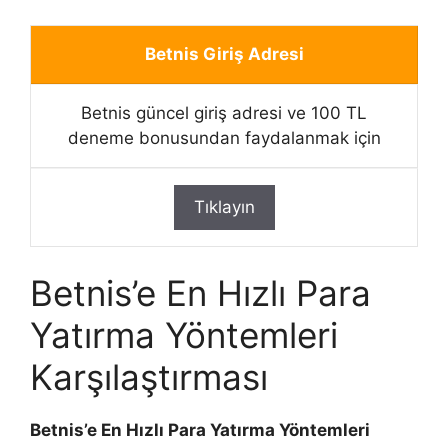
Betnis Giriş Adresi
Betnis güncel giriş adresi ve 100 TL
deneme bonusundan faydalanmak için
Tıklayın
Betnis’e En Hızlı Para
Yatırma Yöntemleri
Karşılaştırması
Betnis’e En Hızlı Para Yatırma Yöntemleri