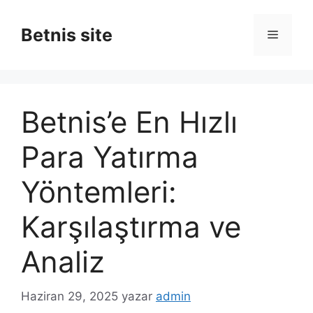
İçeriğe
atla
Betnis site
Menü
Betnis’e En Hızlı
Para Yatırma
Yöntemleri:
Karşılaştırma ve
Analiz
Haziran 29, 2025
yazar
admin