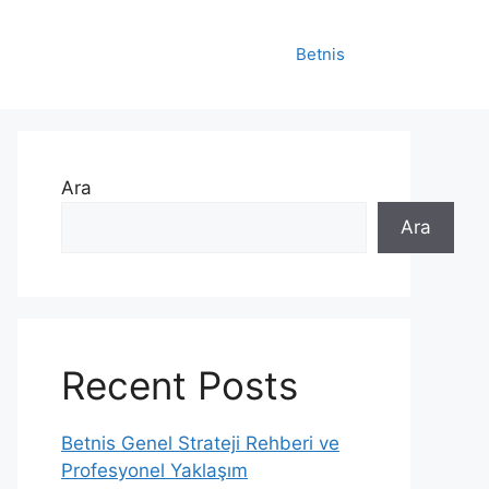
Betnis
Ara
Ara
Recent Posts
Betnis Genel Strateji Rehberi ve
Profesyonel Yaklaşım