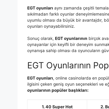
EGT oyunları
aynı zamanda çeşitli temalar
sıkılmadan farklı oyunlar deneyimlemesine 
uyumlu olması da büyük bir avantajdır, bö
oyunları oynayabilirsiniz.
Sonuç olarak,
EGT oyunlarının
birçok avan
oynayanlar için keyifli bir deneyim sunmakt
oynanışa sahip olması da oyuncuların güv
EGT Oyunlarının Popü
EGT oyunları
, online casinolarda en popül
ilgisini çeken geniş oyun seçenekleri ve eğ
oyunlarının popüler başlıkları:
1. 40 Super Hot
2. B