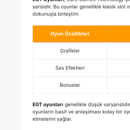
serisidir. Bu oyunlar genellikle klasik slot
dokunuşla birleştirir.
Oyun Özellikleri
Grafikler
Ses Efektleri
Bonuslar
EGT oyunları
genellikle düşük varyanslıdır
oyunların basit ve anlaşılması kolay bir oy
etmelerini sağlar.