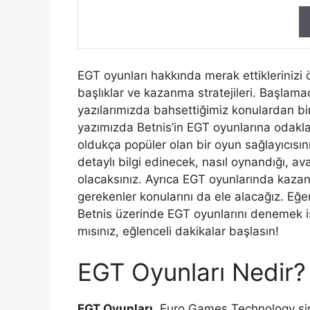
EGT oyunları hakkında merak ettiklerinizi ö
başlıklar ve kazanma stratejileri. Başlam
yazılarımızda bahsettiğimiz konulardan bir
yazımızda Betnis’in EGT oyunlarına odakl
oldukça popüler olan bir oyun sağlayıcısın
detaylı bilgi edinecek, nasıl oynandığı, ava
olacaksınız. Ayrıca EGT oyunlarında kazan
gerekenler konularını da ele alacağız. Eğer
Betnis üzerinde EGT oyunlarını denemek is
mısınız, eğlenceli dakikalar başlasın!
EGT Oyunları Nedir?
EGT Oyunları
, Euro Games Technology şirke