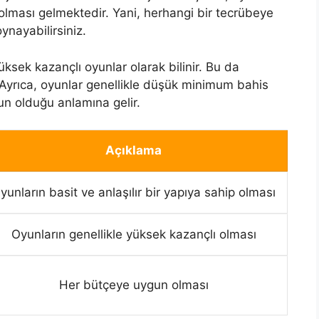
p olması gelmektedir. Yani, herhangi bir tecrübeye
ynayabilirsiniz.
üksek kazançlı oyunlar olarak bilinir. Bu da
r. Ayrıca, oyunlar genellikle düşük minimum bahis
un olduğu anlamına gelir.
Açıklama
yunların basit ve anlaşılır bir yapıya sahip olması
Oyunların genellikle yüksek kazançlı olması
Her bütçeye uygun olması