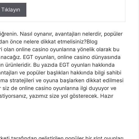
Tıklayın
ğrenin. Nasıl oynanır, avantajları nelerdir, popüler
adan önce nelere dikkat etmelisiniz?Blog
i olan online casino oyunlarına yönelik olarak bu
anacağız. EGT oyunları, online casino dünyasında
ın ürünleridir. Bu yazıda EGT oyunları hakkında
ntajları ve popüler başlıkları hakkında bilgi sahibi
ma stratejileri ve oyuna başlarken dikkat edilmesi
 siz de online casino oyunlarına ilgi duyuyor ve
tiyorsanız, yazımız size yol gösterecek. Hazır
ti tarafından geliştirilen popüler bir slot oyunları