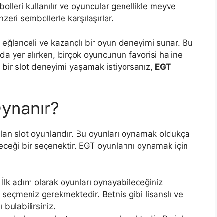
olleri kullanılır ve oyuncular genellikle meyve
nzeri sembollerle karşılaşırlar.
 eğlenceli ve kazançlı bir oyun deneyimi sunar. Bu
nda yer alırken, birçok oyuncunun favorisi haline
ı bir slot deneyimi yaşamak istiyorsanız,
EGT
Oynanır?
lan slot oyunlarıdır. Bu oyunları oynamak oldukça
leceği bir seçenektir. EGT oyunlarını oynamak için
İlk adım olarak oyunları oynayabileceğiniz
u seçmeniz gerekmektedir. Betnis gibi lisanslı ve
 bulabilirsiniz.