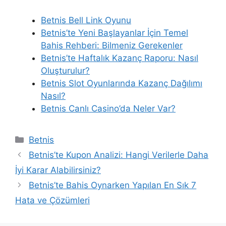
Betnis Bell Link Oyunu
Betnis’te Yeni Başlayanlar İçin Temel
Bahis Rehberi: Bilmeniz Gerekenler
Betnis’te Haftalık Kazanç Raporu: Nasıl
Oluşturulur?
Betnis Slot Oyunlarında Kazanç Dağılımı
Nasıl?
Betnis Canlı Casino’da Neler Var?
Kategoriler
Betnis
Betnis’te Kupon Analizi: Hangi Verilerle Daha
İyi Karar Alabilirsiniz?
Betnis’te Bahis Oynarken Yapılan En Sık 7
Hata ve Çözümleri