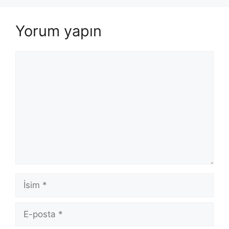
Yorum yapın
Yorum
İsim
E-
posta