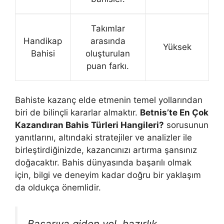
Takımlar
Handikap
arasında
Yüksek
Bahisi
oluşturulan
puan farkı.
Bahiste kazanç elde etmenin temel yollarından
biri de bilinçli kararlar almaktır.
Betnis’te En Çok
Kazandıran Bahis Türleri Hangileri?
sorusunun
yanıtlarını, altındaki stratejiler ve analizler ile
birleştirdiğinizde, kazancınızı artırma şansınız
doğacaktır. Bahis dünyasında başarılı olmak
için, bilgi ve deneyim kadar doğru bir yaklaşım
da oldukça önemlidir.
Başarıya giden yol, hazırlık