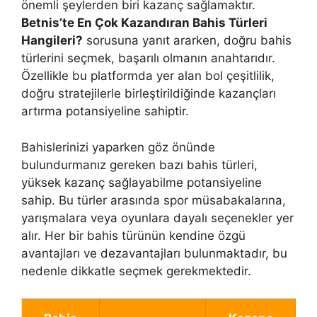
önemli şeylerden biri kazanç sağlamaktır.
Betnis’te En Çok Kazandıran Bahis Türleri
Hangileri?
sorusuna yanıt ararken, doğru bahis
türlerini seçmek, başarılı olmanın anahtarıdır.
Özellikle bu platformda yer alan bol çeşitlilik,
doğru stratejilerle birleştirildiğinde kazançları
artırma potansiyeline sahiptir.
Bahislerinizi yaparken göz önünde
bulundurmanız gereken bazı bahis türleri,
yüksek kazanç sağlayabilme potansiyeline
sahip. Bu türler arasında spor müsabakalarına,
yarışmalara veya oyunlara dayalı seçenekler yer
alır. Her bir bahis türünün kendine özgü
avantajları ve dezavantajları bulunmaktadır, bu
nedenle dikkatle seçmek gerekmektedir.