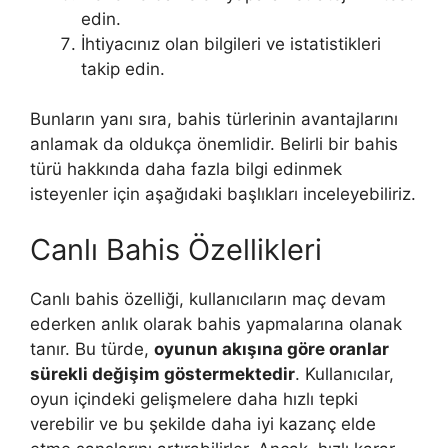
edin.
İhtiyacınız olan bilgileri ve istatistikleri
takip edin.
Bunların yanı sıra, bahis türlerinin avantajlarını
anlamak da oldukça önemlidir. Belirli bir bahis
türü hakkında daha fazla bilgi edinmek
isteyenler için aşağıdaki başlıkları inceleyebiliriz.
Canlı Bahis Özellikleri
Canlı bahis özelliği, kullanıcıların maç devam
ederken anlık olarak bahis yapmalarına olanak
tanır. Bu türde,
oyunun akışına göre oranlar
sürekli değişim göstermektedir
. Kullanıcılar,
oyun içindeki gelişmelere daha hızlı tepki
verebilir ve bu şekilde daha iyi kazanç elde