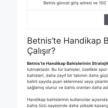
Betnis güncel giriş adresi ve 1
Betnis’te Handikap B
Çalışır?
Betnis’te Handikap Bahislerinin Strateji
tutmaktadır. Bu tür bahisler, özellikle sp
bahisleri, daha zayıf bir takımın daha güçl
belirli sayıda puan eklenmesi veya çıkarı
sağlamış olunur ve bahis oranları daha adil
Handikap bahislerinin kullanıcılar açısında
bahis türü sayesinde daha yüksek kazanç e