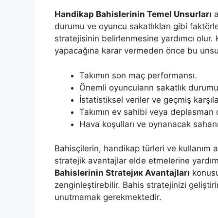
Handikap Bahislerinin Temel Unsurları
a
durumu ve oyuncu sakatlıkları gibi faktörl
stratejisinin belirlenmesine yardımcı olur.
yapacağına karar vermeden önce bu unsurl
Takımın son maç performansı.
Önemli oyuncuların sakatlık durumu
İstatistiksel veriler ve geçmiş karşıl
Takımın ev sahibi veya deplasman
Hava koşulları ve oynanacak sahan
Bahisçilerin, handikap türleri ve kullanım 
stratejik avantajlar elde etmelerine yardım
Bahislerinin Stratejик Avantajları
konusu
zenginleştirebilir. Bahis stratejinizi geli
unutmamak gerekmektedir.