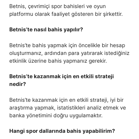
Betnis, çevrimiçi spor bahisleri ve oyun
platformu olarak faaliyet gösteren bir şirkettir.
Betnis’te nasıl bahis yapılır?
Betnis’te bahis yapmak için öncelikle bir hesap
oluşturmanız, ardından para yatırarak istediğiniz
etkinlik üzerine bahis yapmanız gerekir.
Betnis’te kazanmak için en etkili strateji
nedir?
Betnis’te kazanmak için en etkili strateji, iyi bir
araştırma yapmak, istatistikleri analiz etmek ve
banka yönetimini doğru uygulamaktır.
Hangi spor dallarında bahis yapabilirim?