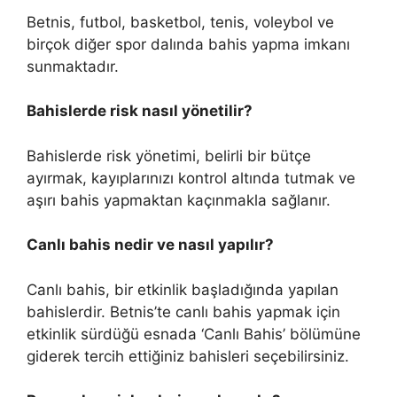
Betnis, futbol, basketbol, tenis, voleybol ve
birçok diğer spor dalında bahis yapma imkanı
sunmaktadır.
Bahislerde risk nasıl yönetilir?
Bahislerde risk yönetimi, belirli bir bütçe
ayırmak, kayıplarınızı kontrol altında tutmak ve
aşırı bahis yapmaktan kaçınmakla sağlanır.
Canlı bahis nedir ve nasıl yapılır?
Canlı bahis, bir etkinlik başladığında yapılan
bahislerdir. Betnis’te canlı bahis yapmak için
etkinlik sürdüğü esnada ‘Canlı Bahis’ bölümüne
giderek tercih ettiğiniz bahisleri seçebilirsiniz.