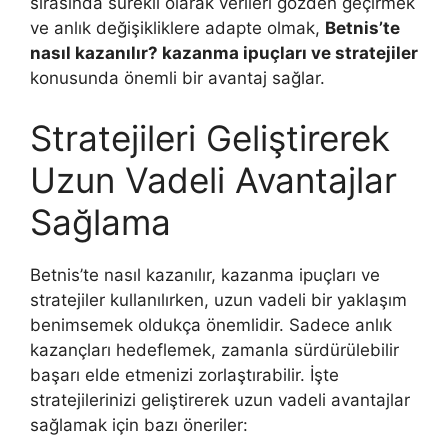
sırasında sürekli olarak verileri gözden geçirmek
ve anlık değişikliklere adapte olmak,
Betnis’te
nasıl kazanılır? kazanma ipuçları ve stratejiler
konusunda önemli bir avantaj sağlar.
Stratejileri Geliştirerek
Uzun Vadeli Avantajlar
Sağlama
Betnis’te nasıl kazanılır, kazanma ipuçları ve
stratejiler kullanılırken, uzun vadeli bir yaklaşım
benimsemek oldukça önemlidir. Sadece anlık
kazançları hedeflemek, zamanla sürdürülebilir
başarı elde etmenizi zorlaştırabilir. İşte
stratejilerinizi geliştirerek uzun vadeli avantajlar
sağlamak için bazı öneriler: