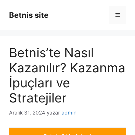
İçeriğe
atla
Betnis site
Menü
Betnis’te Nasıl
Kazanılır? Kazanma
İpuçları ve
Stratejiler
Aralık 31, 2024
yazar
admin