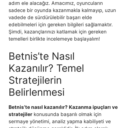
adım ele alacağız. Amacımız, oyuncuların
sadece bir oyunda kazanmakla kalmayıp, uzun
vadede de sürdürülebilir başarı elde
edebilmeleri için gereken bilgileri sağlamaktır.
Şimdi, kazançlarınızı katlamak için gereken
temelleri birlikte incelemeye başlayalım!
Betnis’te Nasıl
Kazanılır? Temel
Stratejilerin
Belirlenmesi
Betnis’te nasıl kazanılır? Kazanma ipuçları ve
stratejiler
konusunda başarılı olmak için
sermaye yönetimi, analiz yapma kabiliyeti ve