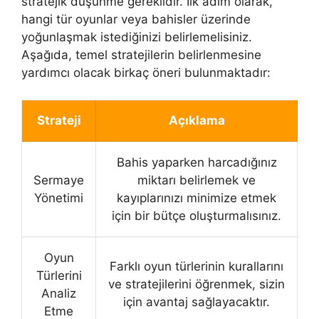
stratejik düşünme gereklidir. İlk adım olarak,
hangi tür oyunlar veya bahisler üzerinde
yoğunlaşmak istediğinizi belirlemelisiniz.
Aşağıda, temel stratejilerin belirlenmesine
yardımcı olacak birkaç öneri bulunmaktadır:
Strateji
Açıklama
Bahis yaparken harcadığınız
Sermaye
miktarı belirlemek ve
Yönetimi
kayıplarınızı minimize etmek
için bir bütçe oluşturmalısınız.
Oyun
Farklı oyun türlerinin kurallarını
Türlerini
ve stratejilerini öğrenmek, sizin
Analiz
için avantaj sağlayacaktır.
Etme