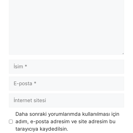
İsim
E-
posta
İnternet
sitesi
Daha sonraki yorumlarımda kullanılması için
adım, e-posta adresim ve site adresim bu
tarayıcıya kaydedilsin.