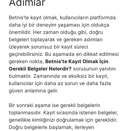
Adımlar
Betnis’te kayıt olmak, kullanıcıların platformda
daha iyi bir deneyim yaşaması için oldukça
önemlidir. Her zaman olduğu gibi, doğru
belgeleri toplayarak ve gereken adımları
izleyerek sorunsuz bir kayıt süreci
geçirebilirsiniz. Bu aşamada en dikkat edilmesi
gereken nokta,
Betnis’te Kayıt Olmak İçin
Gerekli Belgeler Nelerdir?
sorusunun yanıtını
bulmaktır. Zamanında ve eksiksiz bir kayıt,
kullanıcılar için daha az sorun ve daha fazla
güven anlamına gelir.
Bir sonraki aşama ise gerekli belgelerin
toplanmasıdır. Kayıt sırasında istenen belgeler,
genellikle kimliğinizi doğrulamak için gereklidir.
Doğru belgelerle başlamak, ilerleyen