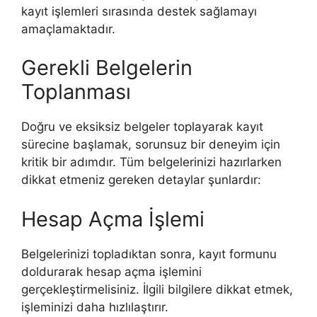
kayıt işlemleri sırasında destek sağlamayı
amaçlamaktadır.
Gerekli Belgelerin
Toplanması
Doğru ve eksiksiz belgeler toplayarak kayıt
sürecine başlamak, sorunsuz bir deneyim için
kritik bir adımdır. Tüm belgelerinizi hazırlarken
dikkat etmeniz gereken detaylar şunlardır:
Hesap Açma İşlemi
Belgelerinizi topladıktan sonra, kayıt formunu
doldurarak hesap açma işlemini
gerçekleştirmelisiniz. İlgili bilgilere dikkat etmek,
işleminizi daha hızlılaştırır.