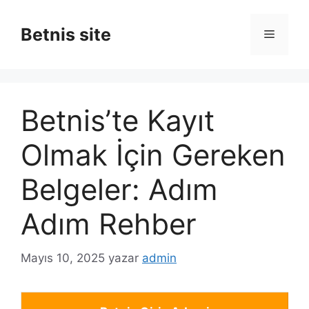
İçeriğe
atla
Betnis site
Menü
Betnis’te Kayıt
Olmak İçin Gereken
Belgeler: Adım
Adım Rehber
Mayıs 10, 2025
yazar
admin