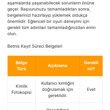
aşamalarda yaşanabilecek sorunların önüne
geçer. Başvurunuzu tamamladıktan sonra,
belgelerinizi hazırlayıp yüklemek oldukça
önemlidir. Eğlenceli bir oyun deneyimi için
gerekli tüm adımları tamamladığınızdan emin
olun.
Betnis Kayıt Süreci Belgeleri
Belge
Gerekli
Açıklama
Türü
mi?
Kullanıcı kimliğini
Kimlik
doğrulamak için
Evet
Fotokopisi
gereklidir.