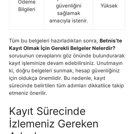
Ödeme
güvenliğini
Yüksek
Bilgileri
sağlamak
amacıyla istenir.
Tüm bu belgeleri hazırladıktan sonra,
Betnis’te
Kayıt Olmak İçin Gerekli Belgeler Nelerdir?
sorusunun cevaplarını göz önünde bulundurarak
kayıt işleminize devam edebilirsiniz. Unutmayın
ki, doğru belgeleri sunmak, hesap güvenliğiniz
için oldukça önemlidir. Bu nedenle, kayıt
sürecinde belirtilen tüm adımları dikkatlice takip
etmeniz önerilir.
Kayıt Sürecinde
İzlemeniz Gereken