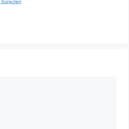
Süreçleri