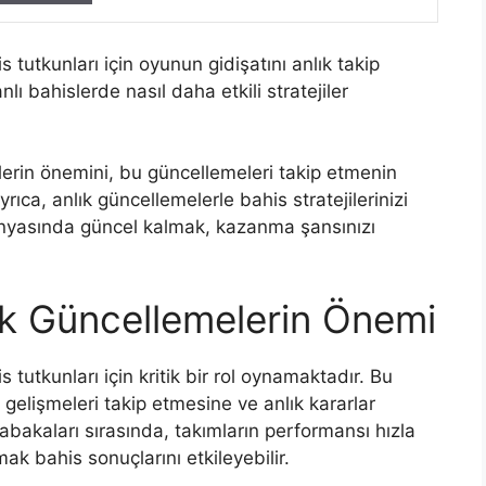
 tutkunları için oyunun gidişatını anlık takip
ı bahislerde nasıl daha etkili stratejiler
lerin önemini, bu güncellemeleri takip etmenin
Ayrıca, anlık güncellemelerle bahis stratejilerinizi
dünyasında güncel kalmak, kazanma şansınızı
ık Güncellemelerin Önemi
 tutkunları için kritik bir rol oynamaktadır. Bu
 gelişmeleri takip etmesine ve anlık kararlar
abakaları sırasında, takımların performansı hızla
mak bahis sonuçlarını etkileyebilir.