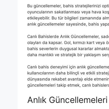
Bu güncellemeler, bahis stratejilerinizi op
oyuncularının sakatlanması veya hava koşul
etkileyebilir. Bu tür bilgileri zamanında a
anlık güncellemeler sayesinde, bahis yapark
Canlı Bahislerde Anlık Güncellemeler, sad
olayları da kapsar. Gol, kırmızı kart veya öne
bahis severlerin duygusal kararlar almak
daha mantıklı ve stratejik bir yaklaşım sergi
Canlı bahis deneyimi için anlık güncellem
kullanıcılarının daha bilinçli ve etkili strat
dünyasında rekabet avantajı elde etmenin e
güncellemeleri takip etmek, canlı bahislerde
Anlık Güncellemeleri