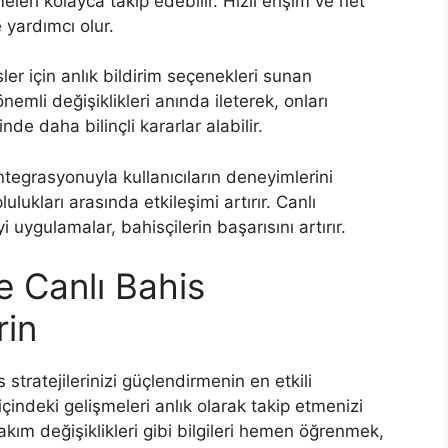
eri kolayca takip edebilir. Hızlı erişim ve net
e yardımcı olur.
er için anlık bildirim seçenekleri sunan
önemli değişiklikleri anında ileterek, onları
rinde daha bilinçli kararlar alabilir.
tegrasyonuyla kullanıcıların deneyimlerini
ulukları arasında etkileşimi artırır. Canlı
 uygulamalar, bahisçilerin başarısını artırır.
e Canlı Bahis
rin
stratejilerinizi güçlendirmenin en etkili
içindeki gelişmeleri anlık olarak takip etmenizi
akım değişiklikleri gibi bilgileri hemen öğrenmek,