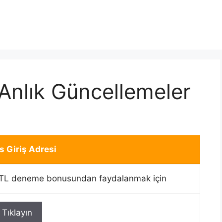
 Anlık Güncellemeler
s Giriş Adresi
00 TL deneme bonusundan faydalanmak için
Tıklayın