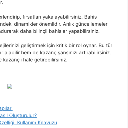
r.
rlendirip, fırsatları yakalayabilirsiniz. Bahis
deki dinamikler önemlidir. Anlık güncellemeler
urarak daha bilinçli bahisler yapabilirsiniz.
lerinizi geliştirmek için kritik bir rol oynar. Bu tür
 alabilir hem de kazanç şansınızı artırabilirsiniz.
kazançlı hale getirebilirsiniz.
pıları
asıl Oluşturulur?
zelliği: Kullanım Kılavuzu