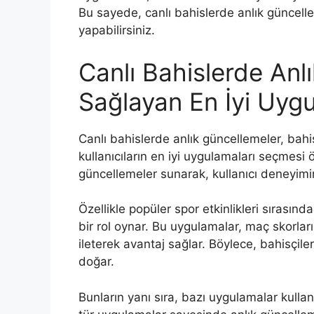
Bu sayede, canlı bahislerde anlık güncelle
yapabilirsiniz.
Canlı Bahislerde Anl
Sağlayan En İyi Uyg
Canlı bahislerde anlık güncellemeler, bahi
kullanıcıların en iyi uygulamaları seçmesi ö
güncellemeler sunarak, kullanıcı deneyimin
Özellikle popüler spor etkinlikleri sırasın
bir rol oynar. Bu uygulamalar, maç skorları,
ileterek avantaj sağlar. Böylece, bahisçi
doğar.
Bunların yanı sıra, bazı uygulamalar kullanı