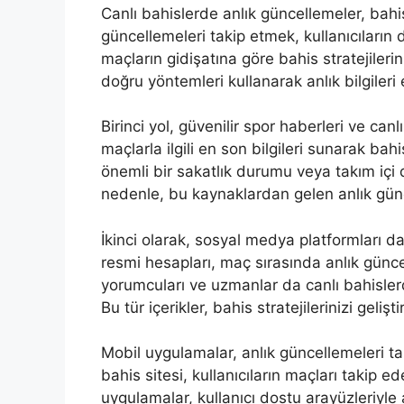
Canlı bahislerde anlık güncellemeler, bahis 
güncellemeleri takip etmek, kullanıcıların d
maçların gidişatına göre bahis stratejiler
doğru yöntemleri kullanarak anlık bilgileri
Birinci yol, güvenilir spor haberleri ve canlı
maçlarla ilgili en son bilgileri sunarak bah
önemli bir sakatlık durumu veya takım içi de
nedenle, bu kaynaklardan gelen anlık günce
İkinci olarak, sosyal medya platformları da
resmi hesapları, maç sırasında anlık günce
yorumcuları ve uzmanlar da canlı bahisler
Bu tür içerikler, bahis stratejilerinizi geliş
Mobil uygulamalar, anlık güncellemeleri tak
bahis sitesi, kullanıcıların maçları takip e
uygulamalar, kullanıcı dostu arayüzleriyle an